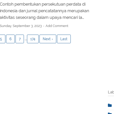
Contoh pembentukan persekutuan perdata di
indonesia dan jurnal pencatatannya merupakan
aktivitas seseorang dalam upaya mencari la…
Sunday, September 3, 2023
Add Comment
...
5
6
7
174
Next ›
Last
Lab