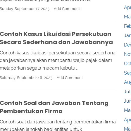
Apr
Sunday, September 17, 2023
Add Comment
Ma
Fe
Contoh Kasus Likuidasi Persekutuan
Ja
Secara Sederhana dan Jawabannya
De
Contoh kasus likuidasi persekutuan secara sederhana
No
dan jawabannya akan membantu wajib pajak dalam
Oc
melaporkan segala macam kebutu…
Se
Saturday, September 16, 2023
Add Comment
Au
Jul
Ju
Contoh Soal dan Jawaban Tentang
Pembentukan Firma
Ma
Apr
Contoh soal dan jawaban tentang pembentukan firma
Ma
merupakan langkah bagi entitas untuk