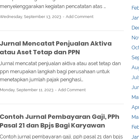
menyelenggarakan kegiatan pencatatan atas …
Feb
Wednesday, September 13, 2023
Add Comment
Ja
De
No
Jurnal Mencatat Penjualan Aktiva
Oc
atau Aset Tetap dan PPN
Se
Jurnal mencatat penjualan aktiva atau aset tetap dan
Au
ppn merupakan langkah bagi perusahaan untuk
Jul
menetapkan jumlah pajak penghasi…
Ju
Monday, September 11, 2023
Add Comment
Ma
Apr
Contoh Jurnal Pembayaran Gaji, PPh
Ma
Pasal 21 dan Bpjs Bagi Karyawan
Fe
Contoh jurnal pembayaran gaji, pph pasal 21 dan bpjs
Ja