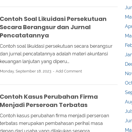
Ju
Ma
Contoh Soal Likuidasi Persekutuan
Secara Berangsur dan Jurnal
Apr
Pencatatannya
Ma
Fe
Contoh soal likuidasi persekutuan secara berangsur
dan jurnal pencatatannya adalah materi akuntansi
Ja
keuangan lanjutan yang diperu…
De
Monday, September 18, 2023
Add Comment
No
Oc
Se
Contoh Kasus Perubahan Firma
Au
Menjadi Perseroan Terbatas
Jul
Contoh kasus perubahan firma menjadi perseroan
Ju
terbatas merupakan pembahasan perihal masa
Ma
depan dari usaha yang dilakukan seseora…