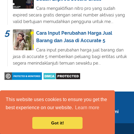
Cara mengaktifkan nitro pro yang sudah
expired secara gratis dengan serial number aktivasi yang
valid bertujuan memudahkan pengguna untuk me...
Cara Input Perubahan Harga Jual
Barang dan Jasa di Accurate 5
Cara input perubahan harga jual barang dan
jasa di accurate 5 memberikan peluang bagi entitas untuk
segera menindaklanjuti temuan sewaktu pe...
This website uses cookies to ensure you get the
Daftar Isi
FAQ
Kebijakan Layanan
best experience on our website.
Learn more
Kebijakan Privasi
Kontak Kami
Tentang Kami
Got it!
Copyright 2019
Mas Raffi