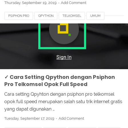
Thursday, September 19, 2019
Add Comment
PSIPHON PRO
QPYTHON
TELKOMSEL
UMUM
✓ Cara Setting Qpython dengan Psiphon
Pro Telkomsel Opok Full Speed
Cara setting Qpyhton dengan psiphon pro telkomsel
opok full speed merupakan salah satu trik internet gratis
yang dapat digunakan …
Tuesday, September 17, 2019
Add Comment