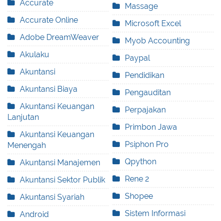
Accurate
Massage
Accurate Online
Microsoft Excel
Adobe DreamWeaver
Myob Accounting
Akulaku
Paypal
Akuntansi
Pendidikan
Akuntansi Biaya
Pengauditan
Akuntansi Keuangan
Perpajakan
Lanjutan
Primbon Jawa
Akuntansi Keuangan
Psiphon Pro
Menengah
Qpython
Akuntansi Manajemen
Rene 2
Akuntansi Sektor Publik
Shopee
Akuntansi Syariah
Sistem Informasi
Android