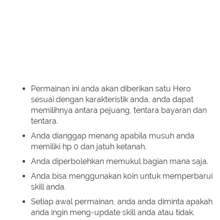
Permainan ini anda akan diberikan satu Hero
sesuai dengan karakteristik anda, anda dapat
memilihnya antara pejuang, tentara bayaran dan
tentara.
Anda dianggap menang apabila musuh anda
memiliki hp 0 dan jatuh ketanah.
Anda diperbolehkan memukul bagian mana saja.
Anda bisa menggunakan koin untuk memperbarui
skill anda.
Setiap awal permainan, anda anda diminta apakah
anda ingin meng-update skill anda atau tidak.