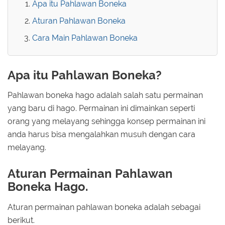
Apa itu Pahlawan Boneka
Aturan Pahlawan Boneka
Cara Main Pahlawan Boneka
Apa itu Pahlawan Boneka?
Pahlawan boneka hago adalah salah satu permainan
yang baru di hago. Permainan ini dimainkan seperti
orang yang melayang sehingga konsep permainan ini
anda harus bisa mengalahkan musuh dengan cara
melayang.
Aturan Permainan Pahlawan
Boneka Hago.
Aturan permainan pahlawan boneka adalah sebagai
berikut.