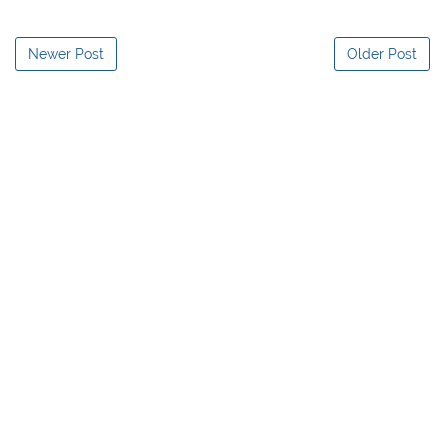
Newer Post
Older Post