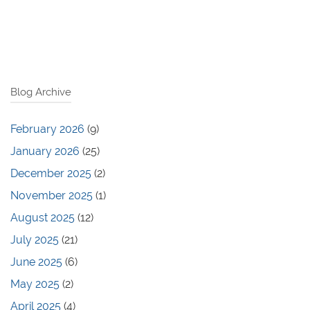
Blog Archive
February 2026
(9)
January 2026
(25)
December 2025
(2)
November 2025
(1)
August 2025
(12)
July 2025
(21)
June 2025
(6)
May 2025
(2)
April 2025
(4)