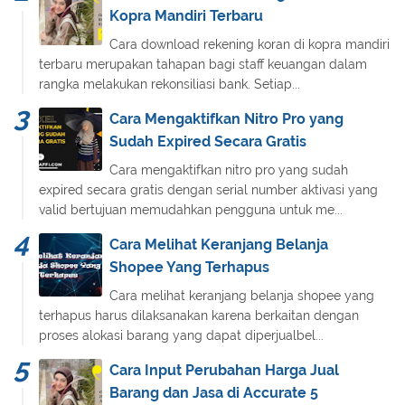
Kopra Mandiri Terbaru
Cara download rekening koran di kopra mandiri
terbaru merupakan tahapan bagi staff keuangan dalam
rangka melakukan rekonsiliasi bank. Setiap...
Cara Mengaktifkan Nitro Pro yang
Sudah Expired Secara Gratis
Cara mengaktifkan nitro pro yang sudah
expired secara gratis dengan serial number aktivasi yang
valid bertujuan memudahkan pengguna untuk me...
Cara Melihat Keranjang Belanja
Shopee Yang Terhapus
Cara melihat keranjang belanja shopee yang
terhapus harus dilaksanakan karena berkaitan dengan
proses alokasi barang yang dapat diperjualbel...
Cara Input Perubahan Harga Jual
Barang dan Jasa di Accurate 5