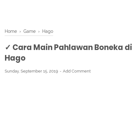
Home
›
Game
›
Hago
✓ Cara Main Pahlawan Boneka di
Hago
Sunday, September 15, 2019
Add Comment