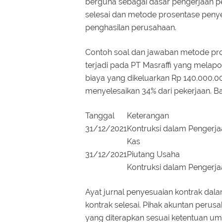
berguna sebagai dasar pengerjaan pe
selesai dan metode prosentase peny
penghasilan perusahaan.
Contoh soal dan jawaban metode pros
terjadi pada PT Masraffi yang melap
biaya yang dikeluarkan Rp 140.000.00
menyelesaikan 34% dari pekerjaan. B
Tanggal
Keterangan
31/12/2021
Kontruksi dalam Pengerja
Kas
31/12/2021
Piutang Usaha
Kontruksi dalam Pengerja
Ayat jurnal penyesuaian kontrak dala
kontrak selesai. Pihak akuntan peru
yang diterapkan sesuai ketentuan u