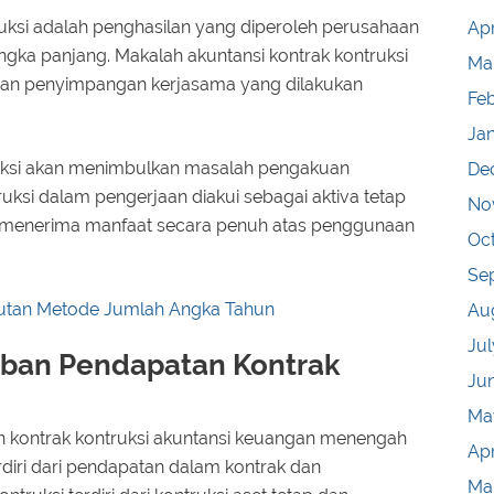
uksi adalah penghasilan yang diperoleh perusahaan
Apr
ngka panjang. Makalah akuntansi kontrak kontruksi
Ma
ik dan penyimpangan kerjasama yang dilakukan
Fe
Ja
ruksi akan menimbulkan masalah pengakuan
De
uksi dalam pengerjaan diakui sebagai aktiva tetap
No
 menerima manfaat secara penuh atas penggunaan
Oc
Se
utan Metode Jumlah Angka Tahun
Au
Jul
aban Pendapatan Kontrak
Ju
Ma
 kontrak kontruksi akuntansi keuangan menengah
Apr
diri dari pendapatan dalam kontrak dan
Ma