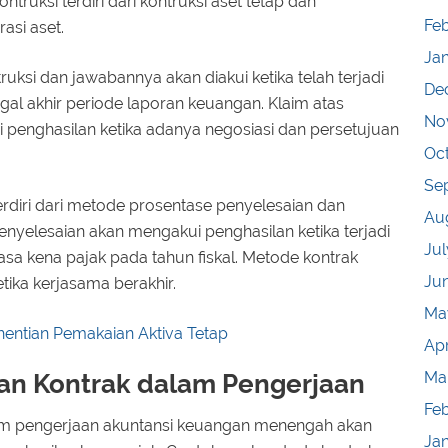
ruksi terdiri dari kontruksi aset tetap dan
Feb
asi aset.
Ja
uksi dan jawabannya akan diakui ketika telah terjadi
De
ggal akhir periode laporan keuangan. Klaim atas
No
 penghasilan ketika adanya negosiasi dan persetujuan
Oc
Se
erdiri dari metode prosentase penyelesaian dan
Au
enyelesaian akan mengakui penghasilan ketika terjadi
Jul
sa kena pajak pada tahun fiskal. Metode kontrak
Ju
ika kerjasama berakhir.
Ma
entian Pemakaian Aktiva Tetap
Apr
Ma
ian Kontrak dalam Pengerjaan
Fe
lam pengerjaan akuntansi keuangan menengah akan
Ja