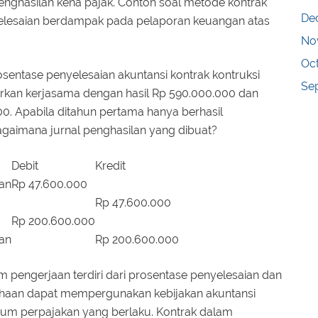
nghasilan kena pajak. Contoh soal metode kontrak
De
elesaian berdampak pada pelaporan keuangan atas
No
Oc
entase penyelesaian akuntansi kontrak kontruksi
Se
orkan kerjasama dengan hasil Rp 590.000.000 dan
0. Apabila ditahun pertama hanya berhasil
agaimana jurnal penghasilan yang dibuat?
Debit
Kredit
an
Rp 47.600.000
Rp 47.600.000
Rp 200.600.000
an
Rp 200.600.000
m pengerjaan terdiri dari prosentase penyelesaian dan
sahaan dapat mempergunakan kebijakan akuntansi
mum perpajakan yang berlaku. Kontrak dalam