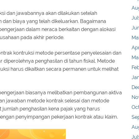
Au
ksi dan jawabannya akan dilakukan setelah
Jul
dan biaya yang telah dikeluarkan. Bagaimana
Ju
 pengerjaan dalam neraca berkaitan dengan alokasi
usahaan pada akhir periode.
Ma
Apr
ntrak kontruksi metode persentase penyelesaian dan
Ma
r diperolehnya penghasilan di tahun fiskal. Metode
Fe
ksi harus dikaitkan secara permanen untuk melihat
Ja
De
 pengerjaan biasanya melibatkan pembangunan aktiva
No
 dan jawaban metode kontrak selesai dan metode
Oc
t jumlah penghasilan kena pajak yang harus
ngan penyimpangan pekerjaan kontrak atau klaim.
Se
Au
Jul