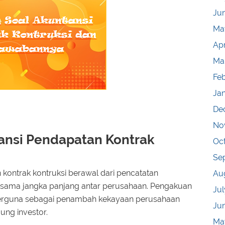
Ju
Ma
Apr
Ma
Fe
Ja
De
No
ansi Pendapatan Kontrak
Oc
Se
 kontrak kontruksi berawal dari pencatatan
Au
jasama jangka panjang antar perusahaan. Pengakuan
Jul
 berguna sebagai penambah kekayaan perusahaan
Ju
ung investor.
Ma