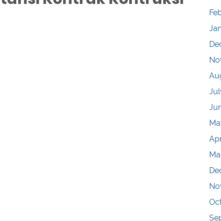
Fe
a
Ja
De
No
Au
Jul
Ju
Ma
Apr
Ma
De
No
Oc
Se