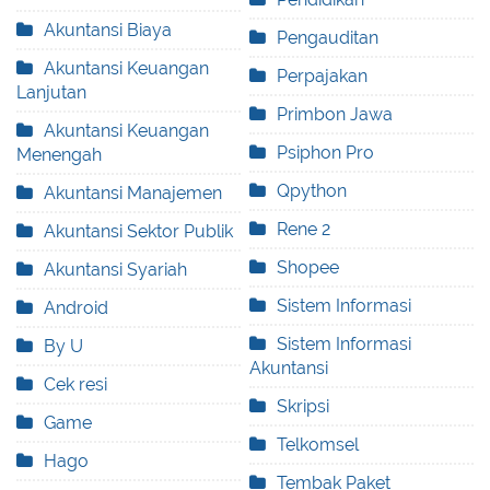
Akuntansi Biaya
Pengauditan
Akuntansi Keuangan
Perpajakan
Lanjutan
Primbon Jawa
Akuntansi Keuangan
Psiphon Pro
Menengah
Qpython
Akuntansi Manajemen
Rene 2
Akuntansi Sektor Publik
Shopee
Akuntansi Syariah
Sistem Informasi
Android
Sistem Informasi
By U
Akuntansi
Cek resi
Skripsi
Game
Telkomsel
Hago
Tembak Paket