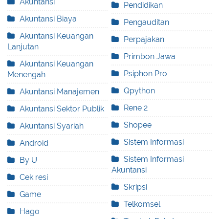
Akuntansi
Pendidikan
Akuntansi Biaya
Pengauditan
Akuntansi Keuangan
Perpajakan
Lanjutan
Primbon Jawa
Akuntansi Keuangan
Psiphon Pro
Menengah
Qpython
Akuntansi Manajemen
Rene 2
Akuntansi Sektor Publik
Shopee
Akuntansi Syariah
Sistem Informasi
Android
Sistem Informasi
By U
Akuntansi
Cek resi
Skripsi
Game
Telkomsel
Hago