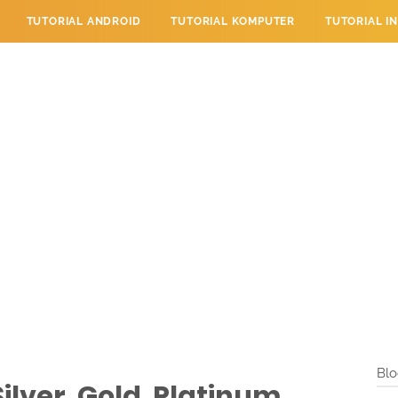
TUTORIAL ANDROID
TUTORIAL KOMPUTER
TUTORIAL I
 PERPESANAN
TUTORIAL PENDIDIKAN
LAYANAN PENGUNJU
Blo
ilver, Gold, Platinum