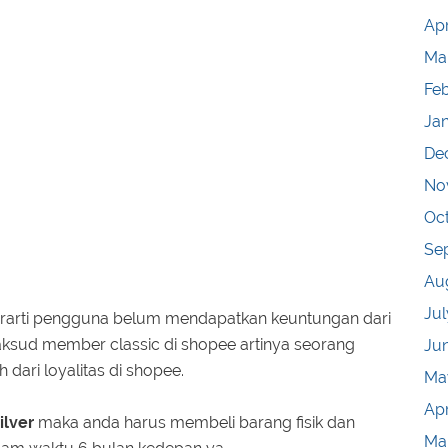
Apr
Ma
Fe
Ja
De
No
Oc
Se
Au
Jul
erarti pengguna belum mendapatkan keuntungan dari
aksud member classic di shopee artinya seorang
Ju
 dari loyalitas di shopee.
Ma
Apr
ilver
maka anda harus membeli barang fisik dan
Ma