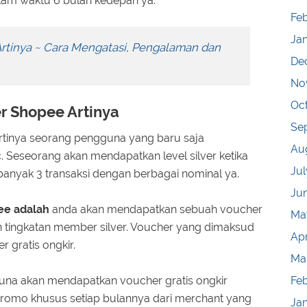
alam waktu 6 bulan kedepan ya.
Feb
Ja
Artinya ~ Cara Mengatasi, Pengalaman dan
De
No
Oc
r Shopee Artinya
Se
rtinya seorang pengguna yang baru saja
Au
c. Seseorang akan mendapatkan level silver ketika
Jul
anyak 3 transaksi dengan berbagai nominal ya.
Ju
ee adalah
anda akan mendapatkan sebuah voucher
Ma
 tingkatan member silver. Voucher yang dimaksud
Apr
 gratis ongkir.
Ma
Fe
una akan mendapatkan voucher gratis ongkir
romo khusus setiap bulannya dari merchant yang
Ja