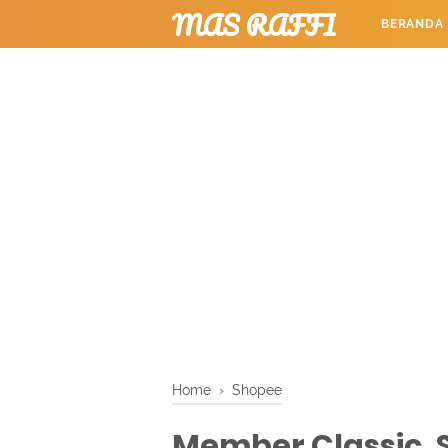
MAS RAFFI
BERANDA
TUTORIAL
Home
›
Shopee
Member Classic, S