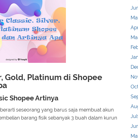
Ju
Ma
Apr
Ma
Fe
Ja
De
r, Gold, Platinum di Shopee
No
pa
Oc
Se
ic Shopee Artinya
Au
berarti seseorang yang barus saja membuat akun
Jul
mbelian barang fisik sebanyak 3 buah dalam kurun
Ju
Ma