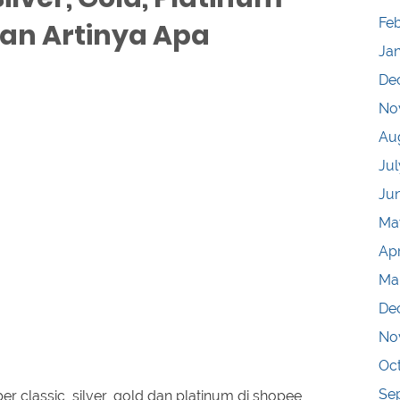
Fe
an Artinya Apa
Ja
De
No
Au
Jul
Ju
Ma
Apr
Ma
De
No
Oc
Se
classic, silver, gold dan platinum di shopee