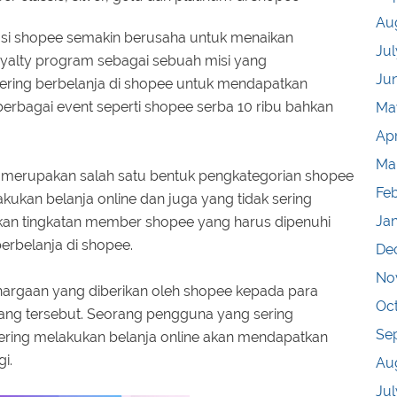
Au
si shopee semakin berusaha untuk menaikan
Jul
yalty program sebagai sebuah misi yang
Ju
ering berbelanja di shopee untuk mendapatkan
 berbagai event seperti shopee serba 10 ribu bahkan
Ma
Apr
Ma
num merupakan salah satu bentuk pengkategorian shopee
Fe
ukan belanja online dan juga yang tidak sering
Ja
ulkan tingkatan member shopee yang harus dipenuhi
erbelanja di shopee.
De
No
hargaan yang diberikan oleh shopee kepada para
Oc
ng tersebut. Seorang pengguna yang sering
Se
ring melakukan belanja online akan mendapatkan
i.
Au
Jul