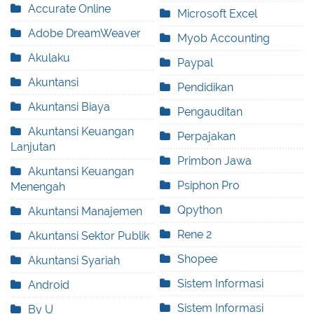
Accurate Online
Microsoft Excel
Adobe DreamWeaver
Myob Accounting
Akulaku
Paypal
Akuntansi
Pendidikan
Akuntansi Biaya
Pengauditan
Akuntansi Keuangan
Perpajakan
Lanjutan
Primbon Jawa
Akuntansi Keuangan
Psiphon Pro
Menengah
Qpython
Akuntansi Manajemen
Rene 2
Akuntansi Sektor Publik
Shopee
Akuntansi Syariah
Sistem Informasi
Android
Sistem Informasi
By U