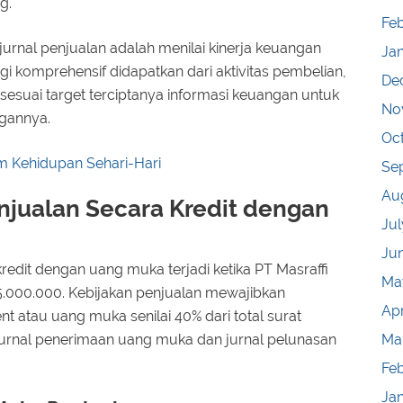
g.
Feb
jurnal penjualan adalah menilai kinerja keuangan
Ja
gi komprehensif didapatkan dari aktivitas pembelian,
De
sesuai target terciptanya informasi keuangan untuk
No
ngannya.
Oc
m Kehidupan Sehari-Hari
Se
Au
njualan Secara Kredit dengan
Jul
Ju
redit dengan uang muka terjadi ketika PT Masraffi
Ma
5.000.000. Kebijakan penjualan mewajibkan
Apr
atau uang muka senilai 40% dari total surat
urnal penerimaan uang muka dan jurnal pelunasan
Ma
Fe
Ja