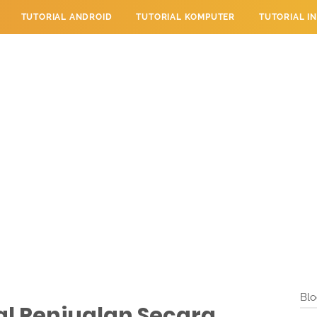
TUTORIAL ANDROID
TUTORIAL KOMPUTER
TUTORIAL I
 PERPESANAN
TUTORIAL PENDIDIKAN
LAYANAN PENGUNJU
Blo
al Penjualan Secara