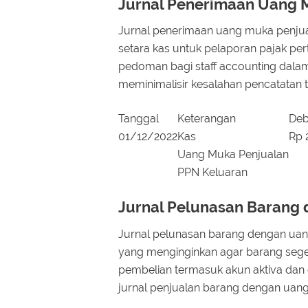
Jurnal Penerimaan Uang 
Jurnal penerimaan uang muka penjua
setara kas untuk pelaporan pajak per
pedoman bagi staff accounting dalam
meminimalisir kesalahan pencatatan t
Tanggal
Keterangan
Deb
01/12/2022
Kas
Rp 
Uang Muka Penjualan
PPN Keluaran
Jurnal Pelunasan Barang
Jurnal pelunasan barang dengan uan
yang menginginkan agar barang sege
pembelian termasuk akun aktiva dan 
jurnal penjualan barang dengan uan