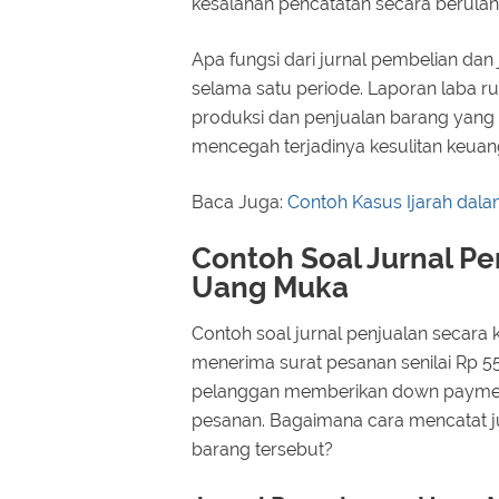
kesalahan pencatatan secara berulan
Apa fungsi dari jurnal pembelian dan 
selama satu periode. Laporan laba ru
produksi dan penjualan barang yang 
mencegah terjadinya kesulitan keua
Baca Juga:
Contoh Kasus Ijarah dala
Contoh Soal Jurnal Pe
Uang Muka
Contoh soal jurnal penjualan secara k
menerima surat pesanan senilai Rp 5
pelanggan memberikan down payment 
pesanan. Bagaimana cara mencatat j
barang tersebut?