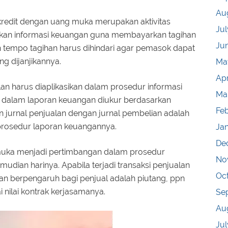
Au
 kredit dengan uang muka merupakan aktivitas
Jul
kan informasi keuangan guna membayarkan tagihan
Ju
h tempo tagihan harus dihindari agar pemasok dapat
g dijanjikannya.
Ma
Apr
n harus diaplikasikan dalam prosedur informasi
Ma
dalam laporan keuangan diukur berdasarkan
Fe
 jurnal penjualan dengan jurnal pembelian adalah
 prosedur laporan keuangannya.
Ja
De
muka menjadi pertimbangan dalam prosedur
No
udian harinya. Apabila terjadi transaksi penjualan
Oc
an berpengaruh bagi penjual adalah piutang, ppn
 nilai kontrak kerjasamanya.
Se
Au
Jul