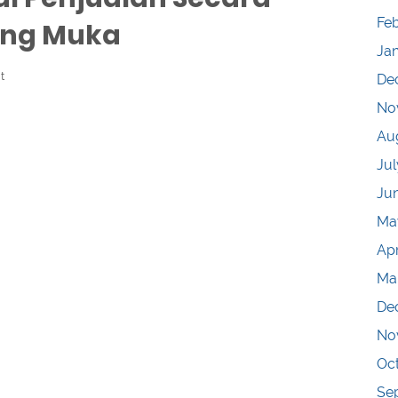
Fe
ang Muka
Ja
t
De
No
Au
Jul
Ju
Ma
Apr
Ma
De
No
Oc
Se