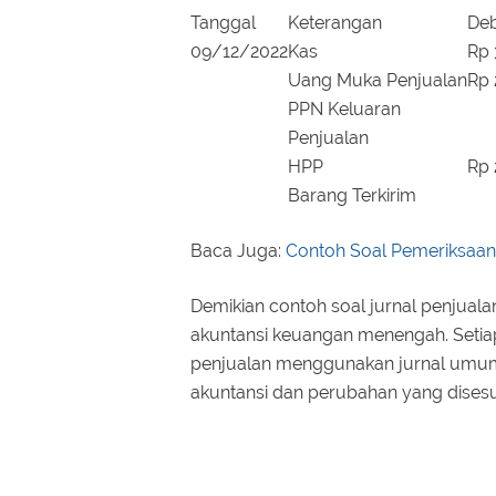
Tanggal
Keterangan
Deb
09/12/2022
Kas
Rp 
Uang Muka Penjualan
Rp 
PPN Keluaran
Penjualan
HPP
Rp 
Barang Terkirim
Baca Juga:
Contoh Soal Pemeriksaa
Demikian contoh soal jurnal penjual
akuntansi keuangan menengah. Setia
penjualan menggunakan jurnal umum 
akuntansi dan perubahan yang dises