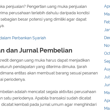
Apr
a penjualan? Pengertian uang muka penjualan
rima perusahaan terlebih dahulu daripada kondisi
Ma
bagian besar potensi yang dimiliki agar dapat
Fe
ya.
Ja
De
dalam Perbankan Syariah
No
an dan Jurnal Pembelian
Oc
 kredit dengan uang muka harus dapat menjadikan
Se
eluruh pendapatan yang diterima dimuka. Ijarah
Au
d dimana entitas akan membuat barang sesuai pesanan
Jul
ai periodenya.
Ju
embelian adalah mencatat segala aktivitas perusahaan
Ma
n satu periodenya. Apabila transaksi sudah dicatat
Apr
u dicatat kembali pada jurnal umum agar menghindari
Ma