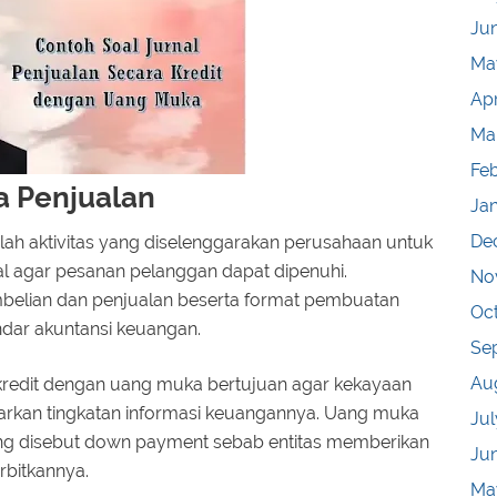
Ju
Ma
Apr
Ma
Fe
a Penjualan
Ja
De
ah aktivitas yang diselenggarakan perusahaan untuk
 agar pesanan pelanggan dapat dipenuhi.
No
belian dan penjualan beserta format pembuatan
Oc
dar akuntansi keuangan.
Se
Au
 kredit dengan uang muka bertujuan agar kekayaan
arkan tingkatan informasi keuangannya. Uang muka
Jul
ing disebut down payment sebab entitas memberikan
Ju
rbitkannya.
Ma