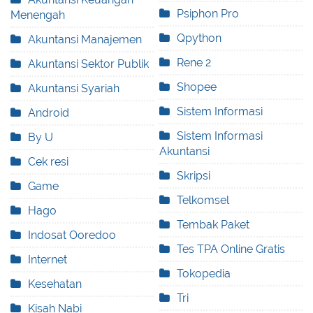
Psiphon Pro
Menengah
Qpython
Akuntansi Manajemen
Rene 2
Akuntansi Sektor Publik
Shopee
Akuntansi Syariah
Sistem Informasi
Android
Sistem Informasi
By U
Akuntansi
Cek resi
Skripsi
Game
Telkomsel
Hago
Tembak Paket
Indosat Ooredoo
Tes TPA Online Gratis
Internet
Tokopedia
Kesehatan
Tri
Kisah Nabi