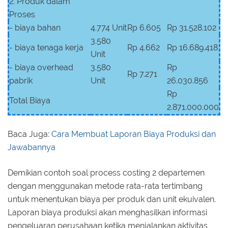
2. Produk dalam
Proses
- biaya bahan
4.774 Unit
Rp 6.605
Rp 31.528.102
3.580
- biaya tenaga kerja
Rp 4.662
Rp 16.689.418
Unit
- biaya overhead
3.580
Rp
Rp 7.271
pabrik
Unit
26.030.856
Rp
Total Biaya
2.871.000.000
Baca Juga:
Cara Membuat Laporan Biaya Produksi dan
Jawabannya
Demikian contoh soal process costing 2 departemen
dengan menggunakan metode rata-rata tertimbang
untuk menentukan biaya per produk dan unit ekuivalen.
Laporan biaya produksi akan menghasilkan informasi
pengeluaran perusahaan ketika menjalankan aktivitas