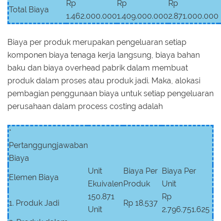
Rp
Rp
Rp
Total Biaya
1.462.000.000
1.409.000.000
2.871.000.000
Biaya per produk merupakan pengeluaran setiap
komponen biaya tenaga kerja langsung, biaya bahan
baku dan biaya overhead pabrik dalam membuat
produk dalam proses atau produk jadi. Maka, alokasi
pembagian penggunaan biaya untuk setiap pengeluaran
perusahaan dalam process costing adalah
*
Pertanggungjawaban
Biaya
Unit
Biaya Per
Biaya Per
Elemen Biaya
Ekuivalen
Produk
Unit
150.871
Rp
1. Produk Jadi
Rp 18.537
Unit
2.796.751.625