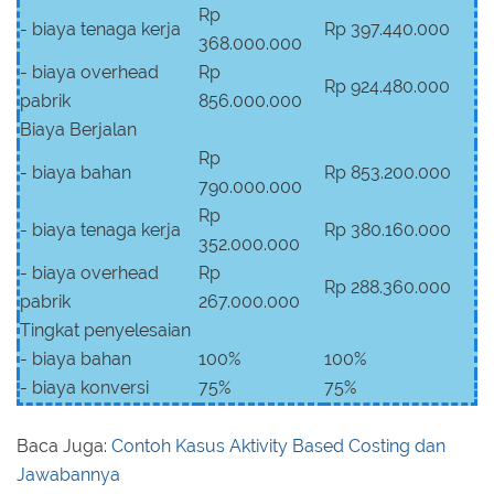
Rp
- biaya tenaga kerja
Rp 397.440.000
368.000.000
- biaya overhead
Rp
Rp 924.480.000
pabrik
856.000.000
Biaya Berjalan
Rp
- biaya bahan
Rp 853.200.000
790.000.000
Rp
- biaya tenaga kerja
Rp 380.160.000
352.000.000
- biaya overhead
Rp
Rp 288.360.000
pabrik
267.000.000
Tingkat penyelesaian
- biaya bahan
100%
100%
- biaya konversi
75%
75%
Baca Juga:
Contoh Kasus Aktivity Based Costing dan
Jawabannya