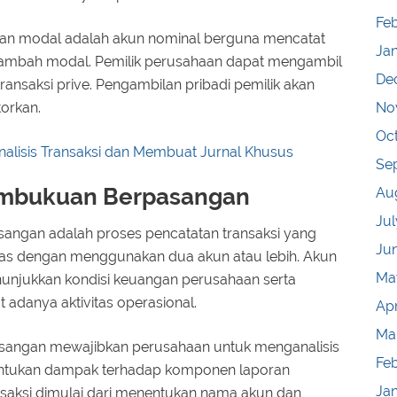
Feb
an modal adalah akun nominal berguna mencatat
Ja
enambah modal. Pemilik perusahaan dapat mengambil
De
ransaksi prive. Pengambilan pribadi pemilik akan
No
orkan.
Oc
lisis Transaksi dan Membuat Jurnal Khusus
Se
embukuan Berpasangan
Au
Jul
angan adalah proses pencatatan transaksi yang
Ju
tas dengan menggunakan dua akun atau lebih. Akun
Ma
nunjukkan kondisi keuangan perusahaan serta
 adanya aktivitas operasional.
Apr
Ma
angan mewajibkan perusahaan untuk menganalisis
Fe
nentukan dampak terhadap komponen laporan
Ja
nsaksi dimulai dari menentukan nama akun dan