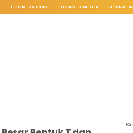
TUTORIAL ANDROID
TUTORIAL KOMPUTER
TUTORIAL I
 PERPESANAN
TUTORIAL PENDIDIKAN
LAYANAN PENGUNJU
Blo
 Besar Bentuk T dan