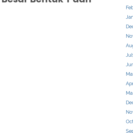
Fe
Ja
De
No
Au
Jul
Ju
Ma
Apr
Ma
De
No
Oc
Se