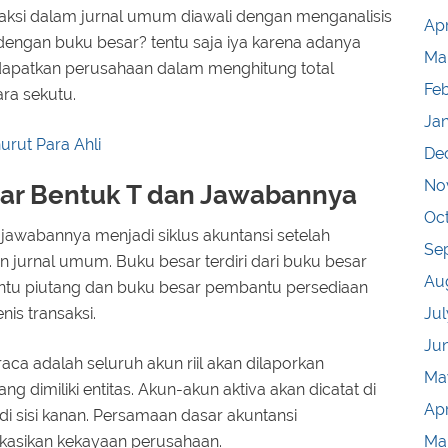
aksi dalam jurnal umum diawali dengan menganalisis
Apr
 dengan buku besar? tentu saja iya karena adanya
Ma
didapatkan perusahaan dalam menghitung total
Fe
ara sekutu.
Ja
urut Para Ahli
De
No
ar Bentuk T dan Jawabannya
Oc
 jawabannya menjadi siklus akuntansi setelah
Se
jurnal umum. Buku besar terdiri dari buku besar
Au
tu piutang dan buku besar pembantu persediaan
Jul
is transaksi.
Ju
aca adalah seluruh akun riil akan dilaporkan
Ma
g dimiliki entitas. Akun-akun aktiva akan dicatat di
Apr
t di sisi kanan. Persamaan dasar akuntansi
Ma
kasikan kekayaan perusahaan.