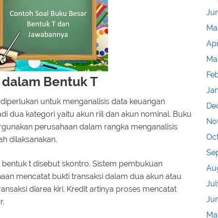
Ju
Ma
Apr
Ma
Fe
i dalam Bentuk T
Ja
t diperlukan untuk menganalisis data keuangan
De
 dua kategori yaitu akun riil dan akun nominal. Buku
No
ergunakan perusahaan dalam rangka menganalisis
Oc
h dilaksanakan.
Se
 bentuk t disebut skontro. Sistem pembukuan
Au
n mencatat bukti transaksi dalam dua akun atau
Jul
ransaksi diarea kiri. Kredit artinya proses mencatat
Ju
r.
Ma