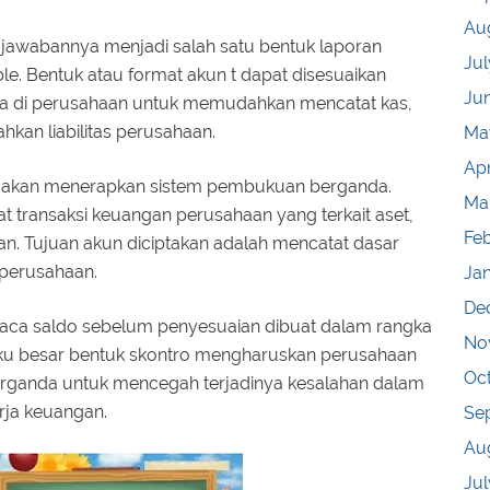
Au
 jawabannya menjadi salah satu bentuk laporan
Jul
le. Bentuk atau format akun t dapat disesuaikan
Ju
da di perusahaan untuk memudahkan mencatat kas,
ahkan liabilitas perusahaan.
Ma
Apr
 t akan menerapkan sistem pembukuan berganda.
Ma
transaksi keuangan perusahaan yang terkait aset,
Fe
an. Tujuan akun diciptakan adalah mencatat dasar
perusahaan.
Ja
De
eraca saldo sebelum penyesuaian dibuat dalam rangka
No
uku besar bentuk skontro mengharuskan perusahaan
Oc
ganda untuk mencegah terjadinya kesalahan dalam
rja keuangan.
Se
Au
Jul