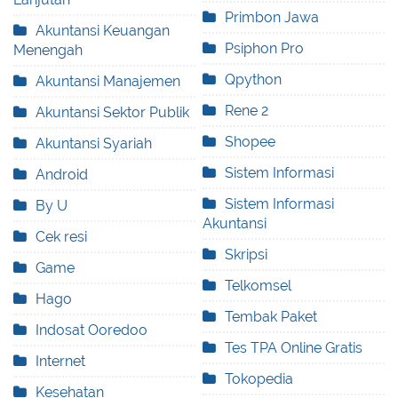
Primbon Jawa
Akuntansi Keuangan
Psiphon Pro
Menengah
Qpython
Akuntansi Manajemen
Rene 2
Akuntansi Sektor Publik
Shopee
Akuntansi Syariah
Sistem Informasi
Android
Sistem Informasi
By U
Akuntansi
Cek resi
Skripsi
Game
Telkomsel
Hago
Tembak Paket
Indosat Ooredoo
Tes TPA Online Gratis
Internet
Tokopedia
Kesehatan