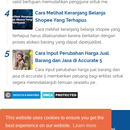
valid bertujuan memudahkan pengguna untuk me...
Cara Melihat Keranjang Belanja
Shopee Yang Terhapus
Cara melihat keranjang belanja shopee yang
terhapus harus dilaksanakan karena berkaitan dengan
proses alokasi barang yang dapat diperjualbel...
Cara Input Perubahan Harga Jual
Barang dan Jasa di Accurate 5
Cara input perubahan harga jual barang dan
jasa di accurate 5 memberikan peluang bagi entitas untuk
segera menindaklanjuti temuan sewaktu pe...
This website uses cookies to ensure you get the
Daftar Isi
FAQ
Kebijakan Layanan
best experience on our website.
Learn more
Kebijakan Privasi
Kontak Kami
Tentang Kami