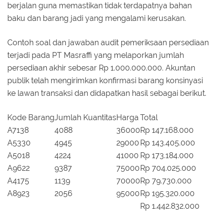
berjalan guna memastikan tidak terdapatnya bahan
baku dan barang jadi yang mengalami kerusakan.
Contoh soal dan jawaban audit pemeriksaan persediaan
terjadi pada PT Masraffi yang melaporkan jumlah
persediaan akhir sebesar Rp 1.000.000.000. Akuntan
publik telah mengirimkan konfirmasi barang konsinyasi
ke lawan transaksi dan didapatkan hasil sebagai berikut.
Kode Barang
Jumlah Kuantitas
Harga
Total
A7138
4088
36000
Rp 147.168.000
A5330
4945
29000
Rp 143.405.000
A5018
4224
41000
Rp 173.184.000
A9622
9387
75000
Rp 704.025.000
A4175
1139
70000
Rp 79.730.000
A8923
2056
95000
Rp 195.320.000
Rp 1.442.832.000