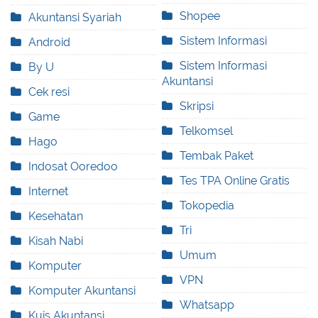
Shopee
Akuntansi Syariah
Sistem Informasi
Android
Sistem Informasi
By U
Akuntansi
Cek resi
Skripsi
Game
Telkomsel
Hago
Tembak Paket
Indosat Ooredoo
Tes TPA Online Gratis
Internet
Tokopedia
Kesehatan
Tri
Kisah Nabi
Umum
Komputer
VPN
Komputer Akuntansi
Whatsapp
Kuis Akuntansi