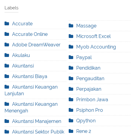
Labels
Accurate
Massage
Accurate Online
Microsoft Excel
Adobe DreamWeaver
Myob Accounting
Akulaku
Paypal
Akuntansi
Pendidikan
Akuntansi Biaya
Pengauditan
Akuntansi Keuangan
Perpajakan
Lanjutan
Primbon Jawa
Akuntansi Keuangan
Psiphon Pro
Menengah
Qpython
Akuntansi Manajemen
Rene 2
Akuntansi Sektor Publik