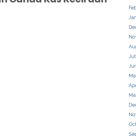
Fe
Ja
De
No
Au
Jul
Ju
Ma
Apr
Ma
De
No
Oc
Se