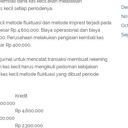
kembali dana kas kecil akan melibatkan
De
 kecil setiap periodenya.
No
il metode fluktuasi dan metode imprest terjadi pada
Oc
sar Rp 4.600.000. Biaya operasional dan biaya
Se
.000. Perusahaan melakukan pengisian kembali kas
ar Rp 400.000.
 jurnal untuk mencatat transaksi membuat rekening
n kas kecil harus mengikuti pedoman kebijakan
kas kecil metode fluktuasi yang dibuat periode
Kredit
600.000
Rp 4.600.000
300.000
Rp 2.300.000