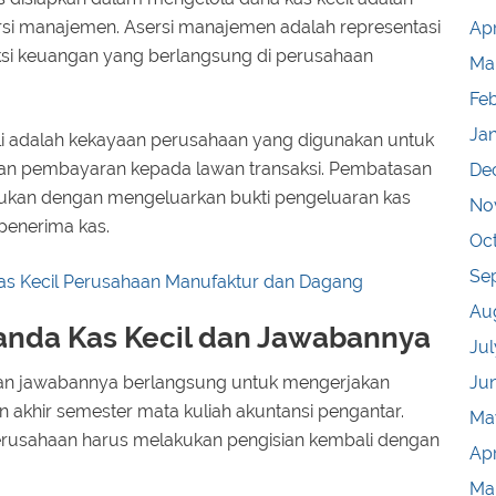
ersi manajemen. Asersi manajemen adalah representasi
Apr
si keuangan yang berlangsung di perusahaan
Ma
Fe
Ja
hli adalah kekayaan perusahaan yang digunakan untuk
n pembayaran kepada lawan transaksi. Pembatasan
De
akukan dengan mengeluarkan bukti pengeluaran kas
No
 penerima kas.
Oc
Se
as Kecil Perusahaan Manufaktur dan Dagang
Au
Ganda Kas Kecil dan Jawabannya
Jul
Ju
 dan jawabannya berlangsung untuk mengerjakan
 akhir semester mata kuliah akuntansi pengantar.
Ma
perusahaan harus melakukan pengisian kembali dengan
Apr
Ma