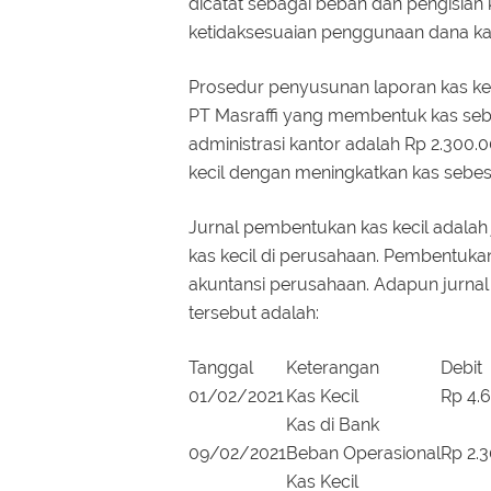
dicatat sebagai beban dan pengisian 
ketidaksesuaian penggunaan dana kas
Prosedur penyusunan laporan kas kec
PT Masraffi yang membentuk kas sebe
administrasi kantor adalah Rp 2.300
kecil dengan meningkatkan kas sebes
Jurnal pembentukan kas kecil adalah
kas kecil di perusahaan. Pembentuka
akuntansi perusahaan. Adapun jurnal 
tersebut adalah:
Tanggal
Keterangan
Debit
01/02/2021
Kas Kecil
Rp 4.
Kas di Bank
09/02/2021
Beban Operasional
Rp 2.
Kas Kecil