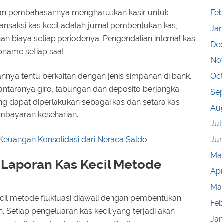
Feb
l dan pembahasannya mengharuskan kasir untuk
ransaksi kas kecil adalah jurnal pembentukan kas,
Ja
n biaya setiap periodenya. Pengendalian internal kas
De
pname setiap saat.
No
Oc
nnya tentu berkaitan dengan jenis simpanan di bank.
antaranya giro, tabungan dan deposito berjangka.
Se
ng dapat diperlakukan sebagai kas dan setara kas
Au
embayaran keseharian.
Jul
Ju
euangan Konsolidasi dari Neraca Saldo
Ma
Laporan Kas Kecil Metode
Apr
Ma
cil metode fluktuasi diawali dengan pembentukan
Fe
. Setiap pengeluaran kas kecil yang terjadi akan
Ja