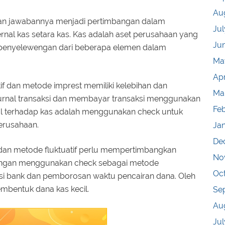
Au
 dan jawabannya menjadi pertimbangan dalam
Jul
rnal kas setara kas. Kas adalah aset perusahaan yang
Ju
a penyelewengan dari beberapa elemen dalam
Ma
Apr
tif dan metode imprest memiliki kelebihan dan
Ma
urnal transaksi dan membayar transaksi menggunakan
Fe
rnal terhadap kas adalah menggunakan check untuk
erusahaan.
Ja
De
 dan metode fluktuatif perlu mempertimbangkan
No
urangan menggunakan check sebagai metode
Oc
si bank dan pemborosan waktu pencairan dana. Oleh
mbentuk dana kas kecil.
Se
Au
Jul