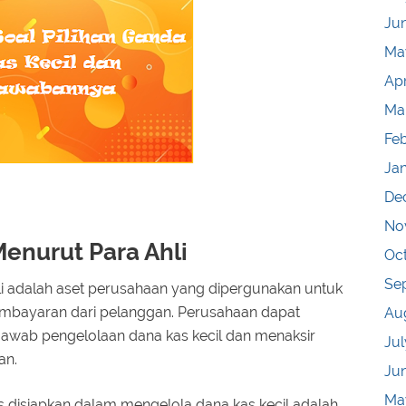
Ju
Ma
Apr
Ma
Fe
Ja
De
No
Menurut Para Ahli
Oc
Se
hli adalah aset perusahaan yang dipergunakan untuk
bayaran dari pelanggan. Perusahaan dapat
Au
awab pengelolaan dana kas kecil dan menaksir
Jul
an.
Ju
Ma
s disiapkan dalam mengelola dana kas kecil adalah