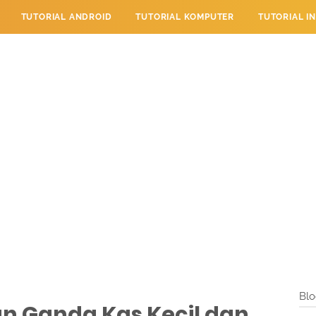
TUTORIAL ANDROID
TUTORIAL KOMPUTER
TUTORIAL I
 PERPESANAN
TUTORIAL PENDIDIKAN
LAYANAN PENGUNJU
Blo
an Ganda Kas Kecil dan