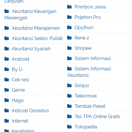
Lanjutan
Primbon Jawa
Akuntansi Keuangan
Psiphon Pro
Menengah
Qpython
Akuntansi Manajemen
Rene 2
Akuntansi Sektor Publik
Shopee
Akuntansi Syariah
Sistem Informasi
Android
Sistem Informasi
By U
Akuntansi
Cek resi
Skripsi
Game
Telkomsel
Hago
Tembak Paket
Indosat Ooredoo
Tes TPA Online Gratis
Internet
Tokopedia
Kesehatan