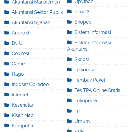
Qpython
Akuntansi Manajemen
Rene 2
Akuntansi Sektor Publik
Shopee
Akuntansi Syariah
Sistem Informasi
Android
Sistem Informasi
By U
Akuntansi
Cek resi
Skripsi
Game
Telkomsel
Hago
Tembak Paket
Indosat Ooredoo
Tes TPA Online Gratis
Internet
Tokopedia
Kesehatan
Tri
Kisah Nabi
Umum
Komputer
VPN