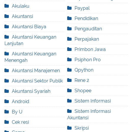
Akulaku
Paypal
Akuntansi
Pendidikan
Akuntansi Biaya
Pengauditan
Akuntansi Keuangan
Perpajakan
Lanjutan
Primbon Jawa
Akuntansi Keuangan
Psiphon Pro
Menengah
Qpython
Akuntansi Manajemen
Rene 2
Akuntansi Sektor Publik
Shopee
Akuntansi Syariah
Sistem Informasi
Android
Sistem Informasi
By U
Akuntansi
Cek resi
Skripsi