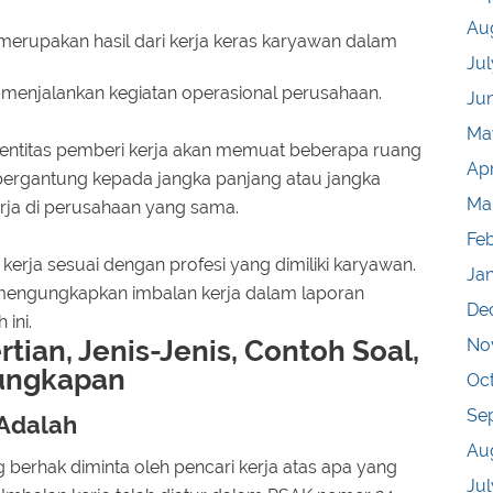
Au
merupakan hasil dari kerja keras karyawan dalam
Jul
enjalankan kegiatan operasional perusahaan.
Ju
Ma
 entitas pemberi kerja akan memuat beberapa ruang
Apr
a bergantung kepada jangka panjang atau jangka
Ma
rja di perusahaan yang sama.
Fe
 kerja sesuai dengan profesi yang dimiliki karyawan.
Ja
engungkapkan imbalan kerja dalam laporan
De
ini.
tian, Jenis-Jenis, Contoh Soal,
No
ungkapan
Oc
Se
 Adalah
Au
g berhak diminta oleh pencari kerja atas apa yang
Jul