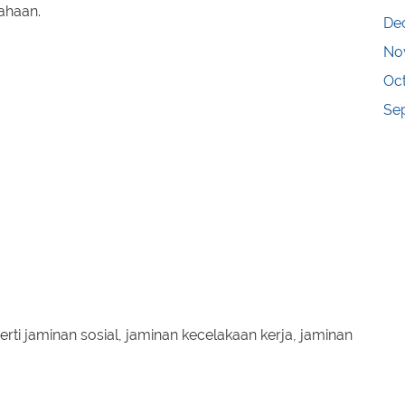
ahaan.
De
No
Oc
Se
rti jaminan sosial, jaminan kecelakaan kerja, jaminan