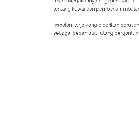
telah dikerjakannya bagi perusahaan.
tentang kewajiban pemberian imbalan k
Imbalan kerja yang diberikan perusah
sebagai beban atau utang bergantun