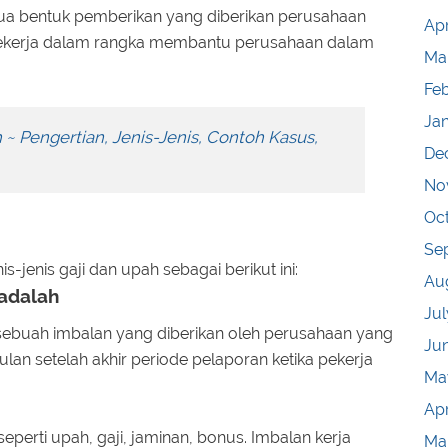
mua bentuk pemberikan yang diberikan perusahaan
Apr
h pekerja dalam rangka membantu perusahaan dalam
Ma
Fe
Ja
 ~ Pengertian, Jenis-Jenis, Contoh Kasus,
De
No
Oc
Se
is-jenis gaji dan upah sebagai berikut ini:
Au
adalah
Jul
sebuah imbalan yang diberikan oleh perusahaan yang
Ju
ulan setelah akhir periode pelaporan ketika pekerja
Ma
Apr
eperti upah, gaji, jaminan, bonus. Imbalan kerja
Ma