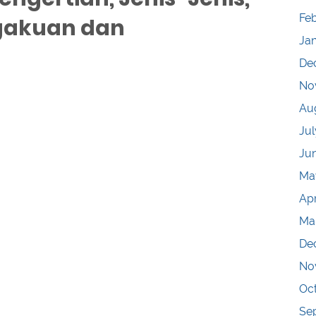
Fe
ngakuan dan
Ja
De
No
Au
Jul
Ju
Ma
Apr
Ma
De
No
Oc
Se