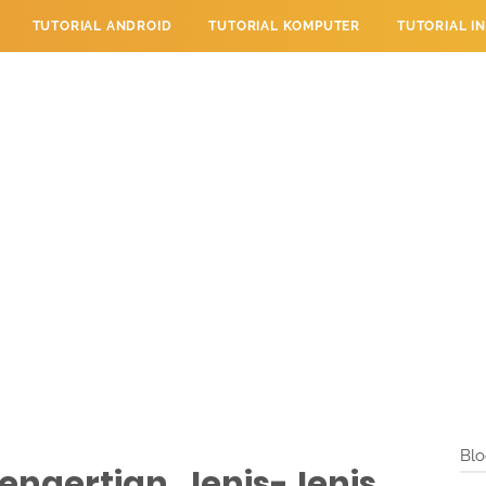
TUTORIAL ANDROID
TUTORIAL KOMPUTER
TUTORIAL I
 PERPESANAN
TUTORIAL PENDIDIKAN
LAYANAN PENGUNJU
Blo
engertian, Jenis-Jenis,