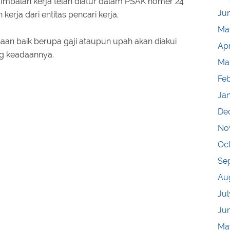
 Imbalan kerja telah diatur dalam PSAK nomer 24
Ju
erja dari entitas pencari kerja.
Ma
aan baik berupa gaji ataupun upah akan diakui
Apr
g keadaannya.
Ma
Fe
Ja
De
No
Oc
Se
Au
Jul
Ju
Ma