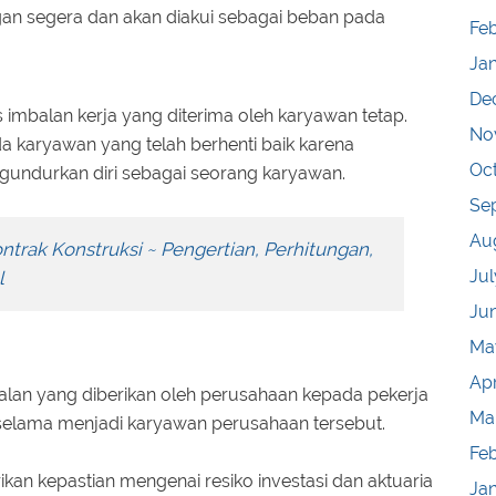
gan segera dan akan diakui sebagai beban pada
Feb
Ja
De
imbalan kerja yang diterima oleh karyawan tetap.
No
 karyawan yang telah berhenti baik karena
Oc
gundurkan diri sebagai seorang karyawan.
Se
Au
trak Konstruksi ~ Pengertian, Perhitungan,
Jul
l
Ju
Ma
Apr
balan yang diberikan oleh perusahaan kepada pekerja
Ma
 selama menjadi karyawan perusahaan tersebut.
Fe
an kepastian mengenai resiko investasi dan aktuaria
Ja