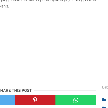
snis.
Lab
SHARE THIS POST