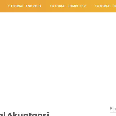
TUTORIAL ANDROID
TUTORIAL KOMPUTER
TUTORIAL I
 PERPESANAN
TUTORIAL PENDIDIKAN
LAYANAN PENGUNJU
Blo
al Akuntansi