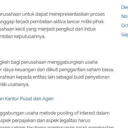
De
erusahaan untuk dapat merepresentasikan proses
No
ap terjadi pembelian aktiva lancar miliki pihak
Oc
ahaan kecil yang menjadi pengikut dari induk
Se
mbilan keputusannya.
langkah bagi perusahaan menggabungkan usaha
daya keuangan dan diikuti penggantian saham biasa.
ahkan kepada entitas lain sebagai bukti penyetoran
ilik usahanya.
n Kantor Pusat dan Agen
nggabungan usaha metode pooling of interest dalam
Aspek perpajakan dan aspek legalitas harus
gang saham terutama pembayaran pajak penghasilan