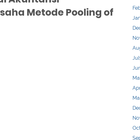
Fe
aha Metode Pooling of
Ja
De
No
Au
Jul
Ju
Ma
Apr
Ma
De
No
Oc
Se