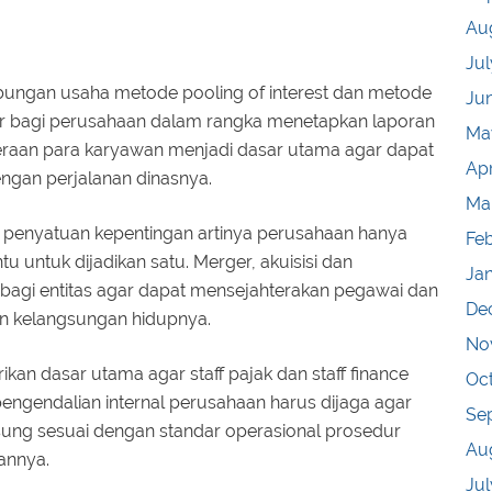
Au
Jul
bungan usaha metode pooling of interest dan metode
Ju
 bagi perusahaan dalam rangka menetapkan laporan
Ma
teraan para karyawan menjadi dasar utama agar dapat
Apr
engan perjalanan dinasnya.
Ma
penyatuan kepentingan artinya perusahaan hanya
Fe
 untuk dijadikan satu. Merger, akuisisi dan
Ja
bagi entitas agar dapat mensejahterakan pegawai dan
De
n kelangsungan hidupnya.
No
an dasar utama agar staff pajak dan staff finance
Oc
pengendalian internal perusahaan harus dijaga agar
Se
gsung sesuai dengan standar operasional prosedur
Au
annya.
Jul