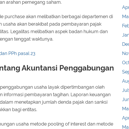
ngan arahan pemegang saham.
Apr
de purchase akan melibatkan berbagai departemen di
Ma
 usaha akan berakibat pada pembayaran pajak
Fe
litas. Legalitas melibatkan aspek badan hukum dan
Ja
dengan tenggat waktunya.
De
dan PPh pasal 23
No
Oc
entang Akuntansi Penggabungan
Se
Au
si penggabungan usaha layak dipertimbangan oleh
Jul
n informasi pembayaran tagihan. Laporan keuangan
Ju
 dalam menetapkan jumlah denda pajak dan sanksi
Ma
kkan bagi entitas.
Apr
bungan usaha metode pooling of interest dan metode
Ma