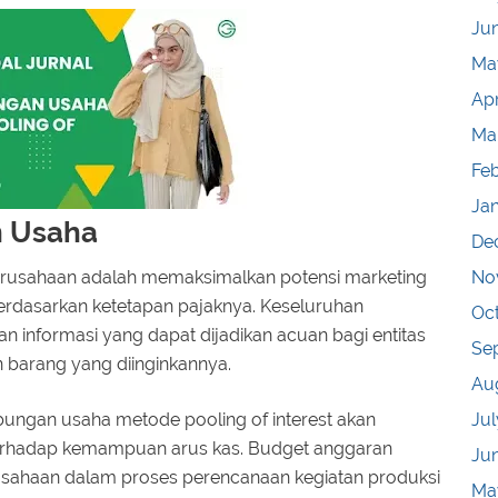
Ju
Ma
Apr
Ma
Fe
Ja
n Usaha
De
rusahaan adalah memaksimalkan potensi marketing
No
rdasarkan ketetapan pajaknya. Keseluruhan
Oc
n informasi yang dapat dijadikan acuan bagi entitas
Se
barang yang diinginkannya.
Au
bungan usaha metode pooling of interest akan
Jul
erhadap kemampuan arus kas. Budget anggaran
Ju
rusahaan dalam proses perencanaan kegiatan produksi
Ma