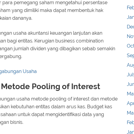
ar para pemegang saham mengetahui persentase
Feb
aham yang dimiliki maka dapat membentuk hak
Ja
kaian dananya.
De
ungan usaha akuntansi keuangan lanjutan akan
No
 bagi entitas. Kerugian business combination
Oc
angan jumlah dividen yang dibagikan sebab semakin
Se
bergabung.
Au
ggabungan Usaha
Jul
Ju
Metode Pooling of Interest
Ma
bungan usaha metode pooling of interest dan metode
Apr
kan kebutuhan entitas dalam arus kas. Budget kas
Ma
usahaan untuk dapat mengidentifikasi data yang
an bisnis.
Fe
Ja