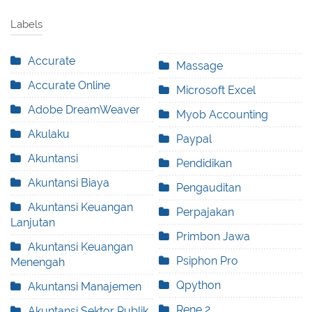
Labels
Accurate
Massage
Accurate Online
Microsoft Excel
Adobe DreamWeaver
Myob Accounting
Akulaku
Paypal
Akuntansi
Pendidikan
Akuntansi Biaya
Pengauditan
Akuntansi Keuangan
Perpajakan
Lanjutan
Primbon Jawa
Akuntansi Keuangan
Psiphon Pro
Menengah
Qpython
Akuntansi Manajemen
Rene 2
Akuntansi Sektor Publik