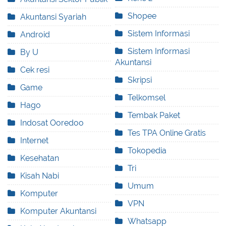
Shopee
Akuntansi Syariah
Sistem Informasi
Android
Sistem Informasi
By U
Akuntansi
Cek resi
Skripsi
Game
Telkomsel
Hago
Tembak Paket
Indosat Ooredoo
Tes TPA Online Gratis
Internet
Tokopedia
Kesehatan
Tri
Kisah Nabi
Umum
Komputer
VPN
Komputer Akuntansi
Whatsapp