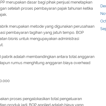
HPP merupakan dasar bagi pihak penjual menetapkan
De
gan setelah proses pembayaran pajak tahunan ketika
No
jak.
Oc
 pabrik merupakan metode yang digunakan perusahaan
Se
masi pembayaran tagihan yang jatuh tempo. BOP
atan bisnis untuk mengupayakan administrasi
t.
d pabrik adalah membandingkan antara total anggaran
 Adapun rumus menghitung anggaran biaya overhead
60.000
kan proses pengalokasikan total pengeluaran
ap produk jadi. BOP applied adalah biaya yang