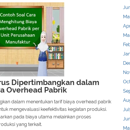
Ju
Ma
Apr
Ma
Fe
Ja
De
No
arus Dipertimbangkan dalam
Oc
ya Overhead Pabrik
Se
Au
ngkan dalam menentukan tarif biaya overhead pabrik
uk mengevaluasi keefektivitas kegiatan produksi.
Jul
asarkan pada biaya utama melainkan proses
Ju
duksi yang terkait.
Ma