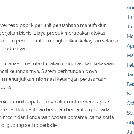
Au
Jul
verhead pabrik per unit perusahaan manufaktur
Ju
gerjakan bisnis. Biaya produk merupakan alokasi
Ma
ma satu periode untuk menghasilkan kekayaan selama
Apr
n produknya.
Ma
perusahaan manufaktur akan menghasilkan kekayaan
Fe
rmasi keuangannya. Sistem perhitungan biaya
Ja
an menunjukkan informasi keuangan perusahaan
De
duksi.
No
ik per unit dapat dilaksanakan untuk menetapkan
Oc
ersifat fluktuatif dan berubah bergantung kepada
Se
tan mesin dan kendaraan secara bersama-sama serta
Au
di gudang setiap periode.
Jul