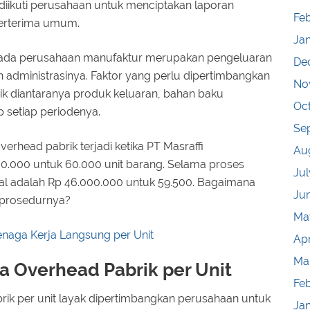
diikuti perusahaan untuk menciptakan laporan
Feb
berterima umum.
Ja
 pada perusahaan manufaktur merupakan pengeluaran
De
administrasinya. Faktor yang perlu dipertimbangkan
No
ik diantaranya produk keluaran, bahan baku
Oc
setiap periodenya.
Se
erhead pabrik terjadi ketika PT Masraffi
Au
0.000 untuk 60.000 unit barang. Selama proses
Jul
ual adalah Rp 46.000.000 untuk 59.500. Bagaimana
Ju
 prosedurnya?
Ma
enaga Kerja Langsung per Unit
Apr
Ma
a Overhead Pabrik per Unit
Fe
ik per unit layak dipertimbangkan perusahaan untuk
Ja