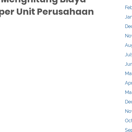
Fe
per Unit Perusahaan
Ja
De
No
Au
Jul
Ju
Ma
Apr
Ma
De
No
Oc
Se