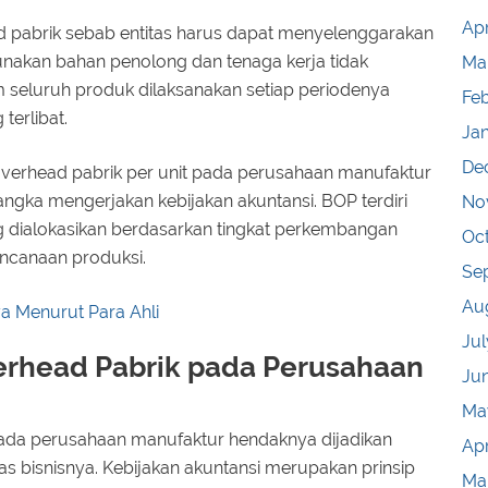
Apr
 pabrik sebab entitas harus dapat menyelenggarakan
akan bahan penolong dan tenaga kerja tidak
Ma
seluruh produk dilaksanakan setiap periodenya
Fe
terlibat.
Ja
De
overhead pabrik per unit pada perusahaan manufaktur
gka mengerjakan kebijakan akuntansi. BOP terdiri
No
g dialokasikan berdasarkan tingkat perkembangan
Oc
ncanaan produksi.
Se
Au
ya Menurut Para Ahli
Jul
erhead Pabrik pada Perusahaan
Ju
Ma
pada perusahaan manufaktur hendaknya dijadikan
Apr
tas bisnisnya. Kebijakan akuntansi merupakan prinsip
Ma