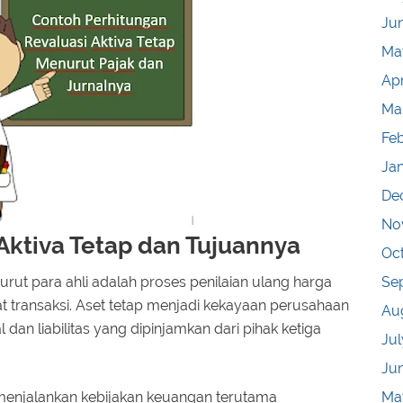
Ju
Ma
Apr
Ma
Fe
Ja
De
No
Aktiva Tetap dan Tujuannya
Oc
urut para ahli adalah proses penilaian ulang harga
Se
at transaksi. Aset tetap menjadi kekayaan perusahaan
Au
dan liabilitas yang dipinjamkan dari pihak ketiga
Jul
Ju
h menjalankan kebijakan keuangan terutama
Ma