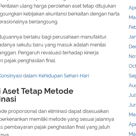
nilaian ulang harga perolehan aset tetap ditujukan
Apr
sungkan kebijakan akuntansi berkaitan dengan harta
Ma
erasionalnya berlangsung.
Fe
n tujuannya berlaku bagi perusahaan manufaktur.
Ja
 adanya sekutu baru yang masuk adalah menilai
De
anggan. Pengaruh revaluasi terhadap kinerja
No
pajak penghasilan final.
Oc
Konsinyasi dalam Kehidupan Sehari-Hari
Se
Au
i Aset Tetap Metode
Jul
inasi
Ju
ode proporsional dan eliminasi dapat disesuaikan
Ma
iperkenankan memiliki metode yang sesuai jalannya
Apr
s pembayaran pajak penghasilan final yang jatuh
Ma
tnya.