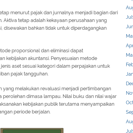
Au
tetap menurut pajak dan jurnalnya menjadi bagian dari
Jul
. Aktiva tetap adalah kekayaan perusahaan yang
Ju
ksi, disewakan bahkan tidak untuk diperdagangkan
Ma
Apr
etode proporsional dan eliminasi dapat
Ma
n kebijakan akuntansi. Penyesuaian metode
Fe
jenis aset sesuai kategori dalam perpajakan untuk
iban pajak tangguhan.
Ja
De
n yang melakukan revaluasi menjadi pertimbangan
No
ga perolehan dimasa lampau. Nilai buku dan nilai wajar
Oc
elaksanakan kebijakan publik terutama menyampaikan
angan periode berjalan.
Se
Au
Jul