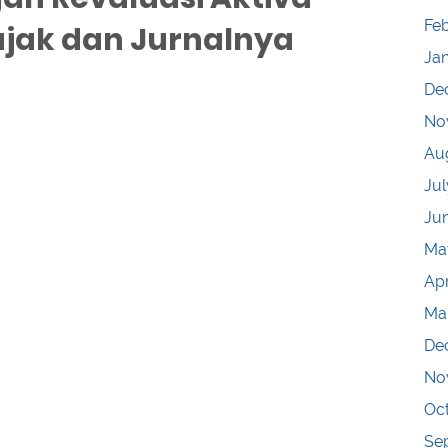
Fe
ajak dan Jurnalnya
Ja
De
No
Au
Jul
Ju
Ma
Apr
Ma
De
No
Oc
Se