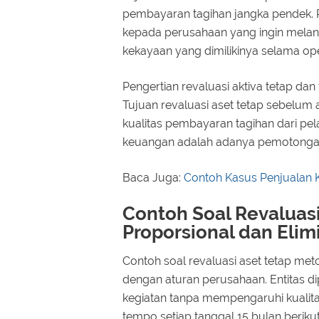
pembayaran tagihan jangka pendek. Pe
kepada perusahaan yang ingin melang
kekayaan yang dimilikinya selama op
Pengertian revaluasi aktiva tetap da
Tujuan revaluasi aset tetap sebelum
kualitas pembayaran tagihan dari pel
keuangan adalah adanya pemotongan 
Baca Juga:
Contoh Kasus Penjualan 
Contoh Soal Revaluas
Proporsional dan Elim
Contoh soal revaluasi aset tetap met
dengan aturan perusahaan. Entitas d
kegiatan tanpa mempengaruhi kualita
tempo setiap tanggal 15 bulan beriku