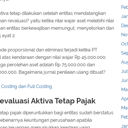
Feb
tiva tetap dilakukan setelah entitas mendatangkan
Ja
revaluasi? yaitu ketika nilai wajar aset melebihi nilai
De
i dan entitas berkewajiban memungut, menyetorkan dan
No
ayat 2.
Oc
de proporsional dan eliminasi terjadi ketika PT
Se
 atas kendaraan dengan nilai wajar Rp 45.000.000.
Au
rga perolehan aset adalah Rp 75.000.000 dan
Jul
00.000. Bagaimana jurnal penilaian ulang dibuat?
Ju
Costing dan Full Costing
Ma
Apr
valuasi Aktiva Tetap Pajak
Ma
tetap pajak diperuntukkan bagi entitas sudah berstatus
Fe
sebenarnya keuntungan perusahaan apabila
Ja
poran keuangan menunjukkan keadaan yang