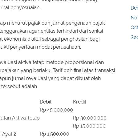
rnal penyesuaian.
De
No
etap menurut pajak dan jurnal pengenaan pajak
Oc
enggarakan agar entitas terhindari dari sanksi
Se
at ekonomis diakui sebagai penghasilan bagi
bukti penyertaan modal perusahaan.
evaluasi aktiva tetap metode proporsional dan
pajakan yang berlaku. Tarif pph final atas transaksi
apun jurnal revaluasi yang dapat dibuat oleh
 tersebut adalah
Debit
Kredit
Rp 45.000.000
utan Aktiva Tetap
Rp 30.000.000
Rp 15.000.000
 Ayat 2
Rp 1.500.000