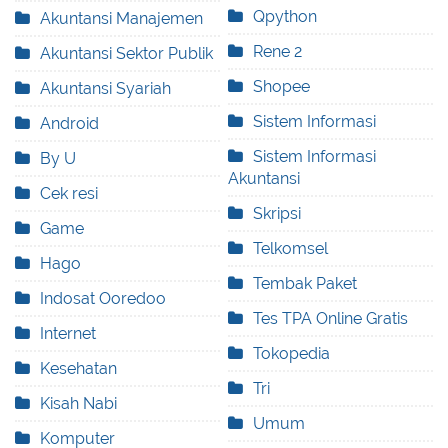
Qpython
Akuntansi Manajemen
Rene 2
Akuntansi Sektor Publik
Shopee
Akuntansi Syariah
Sistem Informasi
Android
Sistem Informasi
By U
Akuntansi
Cek resi
Skripsi
Game
Telkomsel
Hago
Tembak Paket
Indosat Ooredoo
Tes TPA Online Gratis
Internet
Tokopedia
Kesehatan
Tri
Kisah Nabi
Umum
Komputer