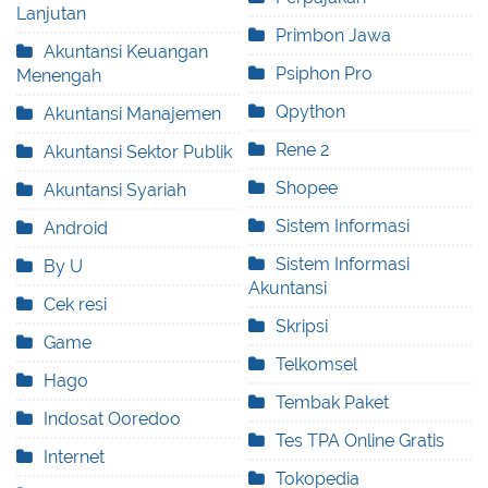
Lanjutan
Primbon Jawa
Akuntansi Keuangan
Psiphon Pro
Menengah
Qpython
Akuntansi Manajemen
Rene 2
Akuntansi Sektor Publik
Shopee
Akuntansi Syariah
Sistem Informasi
Android
Sistem Informasi
By U
Akuntansi
Cek resi
Skripsi
Game
Telkomsel
Hago
Tembak Paket
Indosat Ooredoo
Tes TPA Online Gratis
Internet
Tokopedia