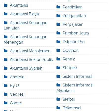
Akuntansi
Pendidikan
Akuntansi Biaya
Pengauditan
Akuntansi Keuangan
Perpajakan
Lanjutan
Primbon Jawa
Akuntansi Keuangan
Psiphon Pro
Menengah
Qpython
Akuntansi Manajemen
Rene 2
Akuntansi Sektor Publik
Shopee
Akuntansi Syariah
Sistem Informasi
Android
Sistem Informasi
By U
Akuntansi
Cek resi
Skripsi
Game
Telkomsel