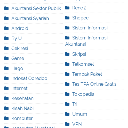
Rene 2
Akuntansi Sektor Publik
Shopee
Akuntansi Syariah
Sistem Informasi
Android
Sistem Informasi
By U
Akuntansi
Cek resi
Skripsi
Game
Telkomsel
Hago
Tembak Paket
Indosat Ooredoo
Tes TPA Online Gratis
Internet
Tokopedia
Kesehatan
Tri
Kisah Nabi
Umum
Komputer
VPN