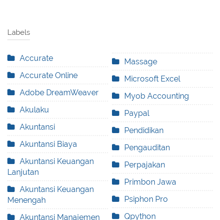
Labels
Accurate
Massage
Accurate Online
Microsoft Excel
Adobe DreamWeaver
Myob Accounting
Akulaku
Paypal
Akuntansi
Pendidikan
Akuntansi Biaya
Pengauditan
Akuntansi Keuangan
Perpajakan
Lanjutan
Primbon Jawa
Akuntansi Keuangan
Psiphon Pro
Menengah
Qpython
Akuntansi Manajemen