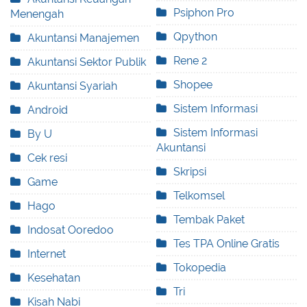
Psiphon Pro
Menengah
Qpython
Akuntansi Manajemen
Rene 2
Akuntansi Sektor Publik
Shopee
Akuntansi Syariah
Sistem Informasi
Android
Sistem Informasi
By U
Akuntansi
Cek resi
Skripsi
Game
Telkomsel
Hago
Tembak Paket
Indosat Ooredoo
Tes TPA Online Gratis
Internet
Tokopedia
Kesehatan
Tri
Kisah Nabi