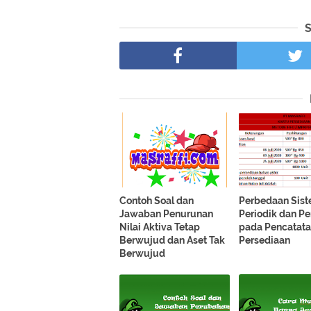
Contoh Soal dan
Perbedaan Sis
Jawaban Penurunan
Periodik dan Pe
Nilai Aktiva Tetap
pada Pencatat
Berwujud dan Aset Tak
Persediaan
Berwujud