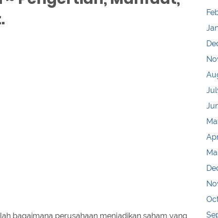
Fe
.
Ja
De
No
Au
Jul
Ju
Ma
Apr
Ma
De
No
Oc
Se
dalah bagaimana perusahaan menjadikan saham yang