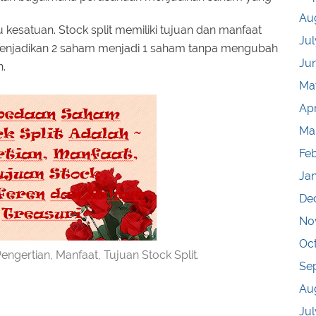
Au
 kesatuan. Stock split memiliki tujuan dan manfaat
Jul
menjadikan 2 saham menjadi 1 saham tanpa mengubah
Ju
.
Ma
Apr
Ma
Fe
Ja
De
No
Oc
Pengertian, Manfaat, Tujuan Stock Split.
Se
Au
Jul