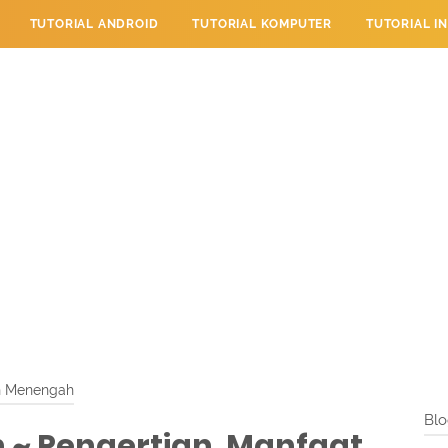
TUTORIAL ANDROID
TUTORIAL KOMPUTER
TUTORIAL I
 PERPESANAN
TUTORIAL PENDIDIKAN
LAYANAN PENGUNJU
n Menengah
Blo
h ~ Pengertian, Manfaat,