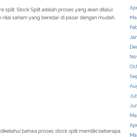
Apr
e split. Stock Split adalah proses yang akan dilalui
 nilai saham yang beredar di pasar dengan mudah.
Ma
Fe
Ja
De
No
Oc
Se
Au
Jul
Ju
Ma
Apr
 diketahui bahwa proses stock split memiliki beberapa
Ma