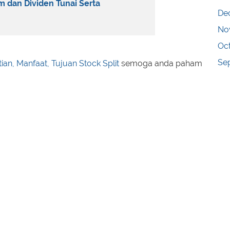
 dan Dividen Tunai Serta
De
No
Oc
Se
ian, Manfaat, Tujuan Stock Split
semoga anda paham