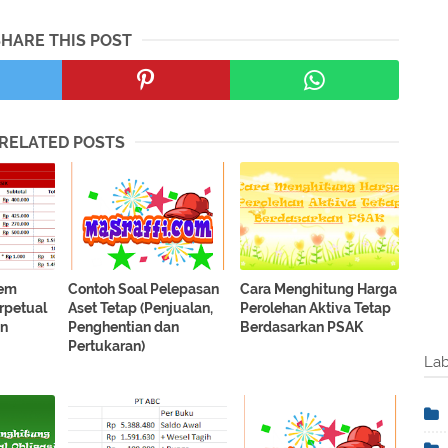
SHARE THIS POST
RELATED POSTS
tem
Contoh Soal Pelepasan
Cara Menghitung Harga
rpetual
Aset Tetap (Penjualan,
Perolehan Aktiva Tetap
an
Penghentian dan
Berdasarkan PSAK
Pertukaran)
Lab