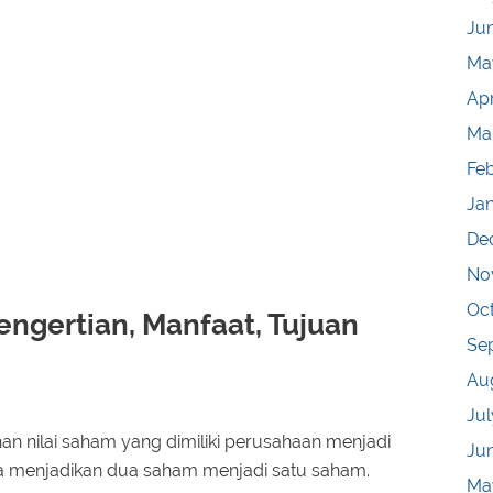
Ju
Ma
Apr
Ma
Fe
Ja
De
No
Oc
engertian, Manfaat, Tujuan
Se
Au
Jul
han nilai saham yang dimiliki perusahaan menjadi
Ju
ra menjadikan dua saham menjadi satu saham.
Ma