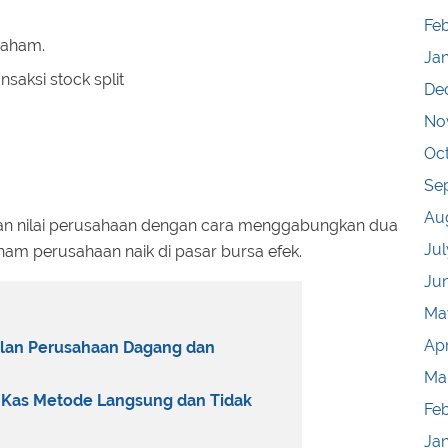
Feb
saham.
Ja
saksi stock split
De
No
Oc
Se
Au
tkan nilai perusahaan dengan cara menggabungkan dua
Jul
aham perusahaan naik di pasar bursa efek.
Ju
Ma
Apr
alan Perusahaan Dagang dan
Ma
 Kas Metode Langsung dan Tidak
Fe
Ja