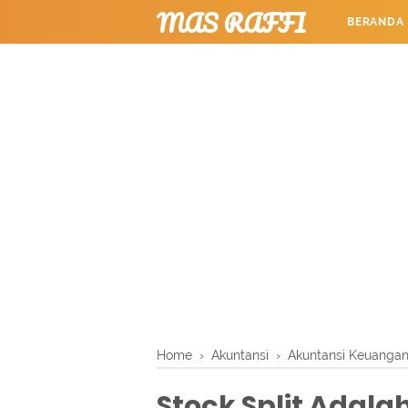
MAS RAFFI
BERANDA
TUTORIAL
Home
›
Akuntansi
›
Akuntansi Keuanga
Stock Split Adala