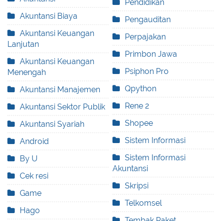
Pendidikan
Akuntansi Biaya
Pengauditan
Akuntansi Keuangan
Perpajakan
Lanjutan
Primbon Jawa
Akuntansi Keuangan
Psiphon Pro
Menengah
Qpython
Akuntansi Manajemen
Rene 2
Akuntansi Sektor Publik
Shopee
Akuntansi Syariah
Sistem Informasi
Android
Sistem Informasi
By U
Akuntansi
Cek resi
Skripsi
Game
Telkomsel
Hago
Tembak Paket