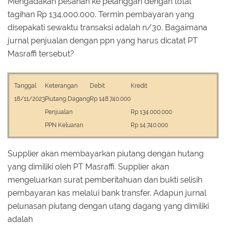
Mengadakan pesanan ke pelanggan dengan total
tagihan Rp 134.000.000. Termin pembayaran yang
disepakati sewaktu transaksi adalah n/30. Bagaimana
jurnal penjualan dengan ppn yang harus dicatat PT
Masraffi tersebut?
Tanggal
Keterangan
Debit
Kredit
18/11/2023
Piutang Dagang
Rp 148.740.000
Penjualan
Rp 134.000.000
PPN Keluaran
Rp 14.740.000
Supplier akan membayarkan piutang dengan hutang
yang dimiliki oleh PT Masraffi. Supplier akan
mengeluarkan surat pemberitahuan dan bukti selisih
pembayaran kas melalui bank transfer. Adapun jurnal
pelunasan piutang dengan utang dagang yang dimiliki
adalah