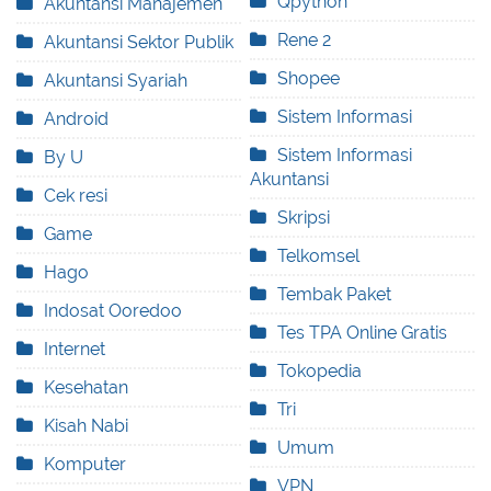
Qpython
Akuntansi Manajemen
Rene 2
Akuntansi Sektor Publik
Shopee
Akuntansi Syariah
Sistem Informasi
Android
Sistem Informasi
By U
Akuntansi
Cek resi
Skripsi
Game
Telkomsel
Hago
Tembak Paket
Indosat Ooredoo
Tes TPA Online Gratis
Internet
Tokopedia
Kesehatan
Tri
Kisah Nabi
Umum
Komputer
VPN