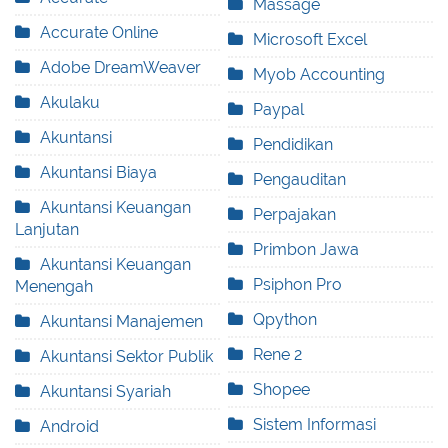
Massage
Accurate Online
Microsoft Excel
Adobe DreamWeaver
Myob Accounting
Akulaku
Paypal
Akuntansi
Pendidikan
Akuntansi Biaya
Pengauditan
Akuntansi Keuangan
Perpajakan
Lanjutan
Primbon Jawa
Akuntansi Keuangan
Psiphon Pro
Menengah
Qpython
Akuntansi Manajemen
Rene 2
Akuntansi Sektor Publik
Shopee
Akuntansi Syariah
Sistem Informasi
Android