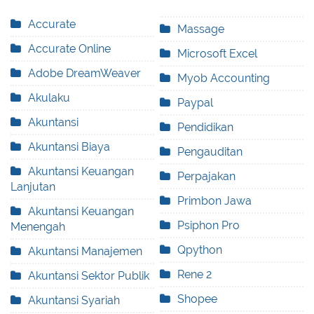
Accurate
Massage
Accurate Online
Microsoft Excel
Adobe DreamWeaver
Myob Accounting
Akulaku
Paypal
Akuntansi
Pendidikan
Akuntansi Biaya
Pengauditan
Akuntansi Keuangan
Perpajakan
Lanjutan
Primbon Jawa
Akuntansi Keuangan
Psiphon Pro
Menengah
Qpython
Akuntansi Manajemen
Rene 2
Akuntansi Sektor Publik
Shopee
Akuntansi Syariah