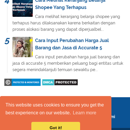
Cara Melihat Keranjang Belanja
Shopee Yang Terhapus
Cara melihat keranjang belanja shopee yang
terhapus harus dilaksanakan karena berkaitan dengan
proses alokasi barang yang dapat diperjualbel...
Cara Input Perubahan Harga Jual
Barang dan Jasa di Accurate 5
Cara input perubahan harga jual barang dan
jasa di accurate 5 memberikan peluang bagi entitas untuk
segera menindaklanjuti temuan sewaktu pe...
This website uses cookies to ensure you get the
Daftar Isi
FAQ
Kebijakan Layanan
best experience on our website.
Learn more
Kebijakan Privasi
Kontak Kami
Tentang Kami
Got it!