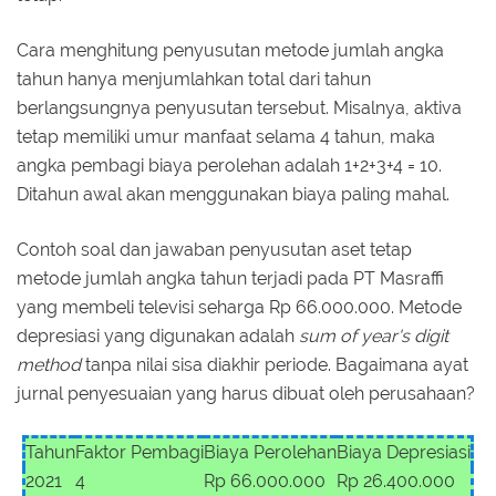
Cara menghitung penyusutan metode jumlah angka
tahun hanya menjumlahkan total dari tahun
berlangsungnya penyusutan tersebut. Misalnya, aktiva
tetap memiliki umur manfaat selama 4 tahun, maka
angka pembagi biaya perolehan adalah 1+2+3+4 = 10.
Ditahun awal akan menggunakan biaya paling mahal.
Contoh soal dan jawaban penyusutan aset tetap
metode jumlah angka tahun terjadi pada PT Masraffi
yang membeli televisi seharga Rp 66.000.000. Metode
depresiasi yang digunakan adalah
sum of year's digit
method
tanpa nilai sisa diakhir periode. Bagaimana ayat
jurnal penyesuaian yang harus dibuat oleh perusahaan?
Tahun
Faktor Pembagi
Biaya Perolehan
Biaya Depresiasi
2021
4
Rp 66.000.000
Rp 26.400.000