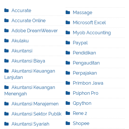
Accurate
Massage
Accurate Online
Microsoft Excel
Adobe DreamWeaver
Myob Accounting
Akulaku
Paypal
Akuntansi
Pendidikan
Akuntansi Biaya
Pengauditan
Akuntansi Keuangan
Perpajakan
Lanjutan
Primbon Jawa
Akuntansi Keuangan
Psiphon Pro
Menengah
Qpython
Akuntansi Manajemen
Rene 2
Akuntansi Sektor Publik
Shopee
Akuntansi Syariah