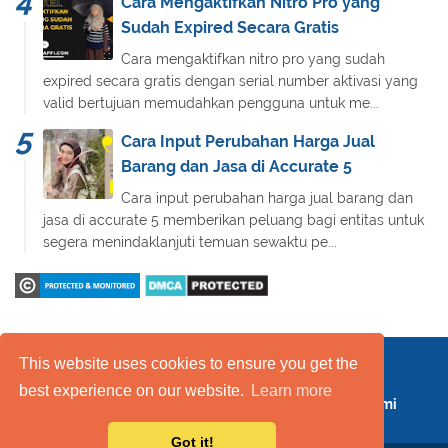
Cara Mengaktifkan Nitro Pro yang
Sudah Expired Secara Gratis
Cara mengaktifkan nitro pro yang sudah
expired secara gratis dengan serial number aktivasi yang
valid bertujuan memudahkan pengguna untuk me...
Cara Input Perubahan Harga Jual
Barang dan Jasa di Accurate 5
Cara input perubahan harga jual barang dan
jasa di accurate 5 memberikan peluang bagi entitas untuk
segera menindaklanjuti temuan sewaktu pe...
This website uses cookies to ensure you get the
Daftar Isi
FAQ
Kebijakan Layanan
best experience on our website.
Learn more
Kebijakan Privasi
Kontak Kami
Tentang Kami
Got it!