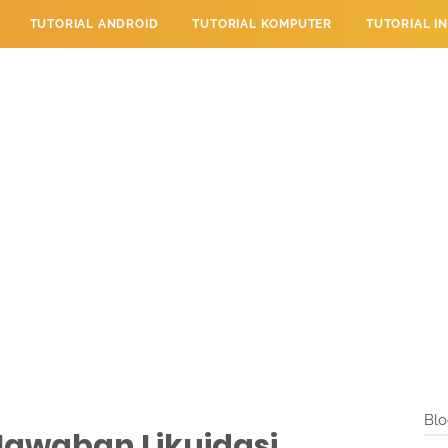
TUTORIAL ANDROID
TUTORIAL KOMPUTER
TUTORIAL I
 PERPESANAN
TUTORIAL PENDIDIKAN
LAYANAN PENGUNJU
Blo
Jawaban Likuidasi