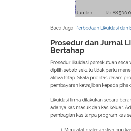
Jumlah
Rp 88.500.
Baca Juga:
Perbedaan Likuidasi dan
Prosedur dan Jurnal L
Bertahap
Prosedur likuidasi persekutuan sec
dipilih sebab sekutu tidak perlu mene
aktiva tetap. Skala prioritas dalam pr
pembayaran kewajiban kepada pihak 
Likuidasi firma dilakukan secara beran
adanya kas masuk dan kas keluar. A
pembagian kas tanpa program kas seb
Mencatat realiasi aktiva non kas