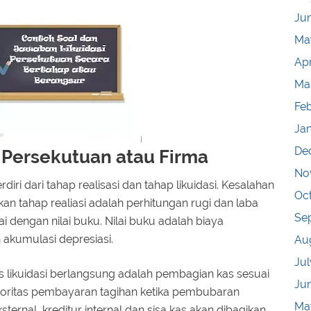
Ju
Ma
Apr
Ma
Fe
Ja
De
Persekutuan atau Firma
No
i dari tahap realisasi dan tahap likuidasi. Kesalahan
Oc
kan tahap realiasi adalah perhitungan rugi dan laba
Se
ai dengan nilai buku. Nilai buku adalah biaya
 akumulasi depresiasi.
Au
Jul
s likuidasi berlangsung adalah pembagian kas sesuai
Ju
ioritas pembayaran tagihan ketika pembubaran
Ma
sternal, kreditur internal dan sisa kas akan dibagikan