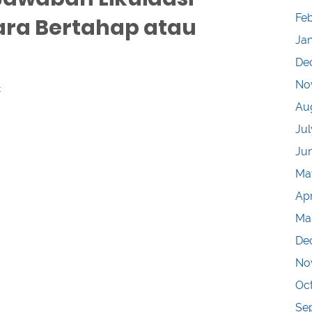
Fe
ara Bertahap atau
Ja
De
No
t
Au
Jul
Ju
Ma
Apr
Ma
De
No
Oc
Se