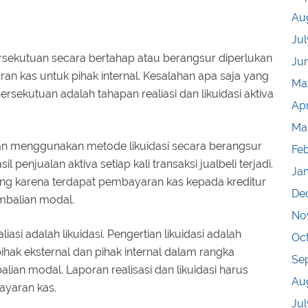
Au
Jul
ersekutuan secara bertahap atau berangsur diperlukan
Ju
n kas untuk pihak internal. Kesalahan apa saja yang
Ma
persekutuan adalah tahapan realiasi dan likuidasi aktiva
Apr
Ma
n menggunakan metode likuidasi secara berangsur
Fe
enjualan aktiva setiap kali transaksi jualbeli terjadi.
Ja
ing karena terdapat pembayaran kas kepada kreditur
De
embalian modal.
No
iasi adalah likuidasi. Pengertian likuidasi adalah
Oc
hak eksternal dan pihak internal dalam rangka
Se
ian modal. Laporan realisasi dan likuidasi harus
Au
ayaran kas.
Jul