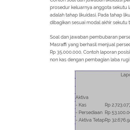
prosedur keluarnya anggota sekutu
adalah tahap likuidasi. Pada tahap li
dibagikan sesuai modal akhir sekutu 
Soal dan jawaban pembubaran persek
Masraffi yang berhasil menjual perse
Rp 35.000.000. Contoh laporan posisi
non kas dengan pembagian laba rugi s
Lap
Aktiva
- Kas
Rp 2.723.07
- Persediaan
Rp 53.100.
- Aktiva Tetap
Rp 32.676.9