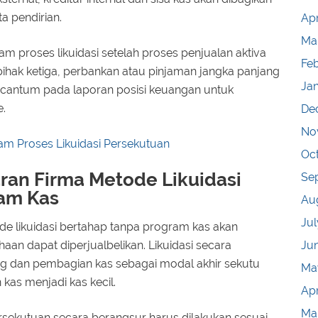
a pendirian.
Apr
Ma
am proses likuidasi setelah proses penjualan aktiva
Fe
hak ketiga, perbankan atau pinjaman jangka panjang
Ja
tercantum pada laporan posisi keuangan untuk
e.
De
No
am Proses Likuidasi Persekutuan
Oc
an Firma Metode Likuidasi
Se
ram Kas
Au
Jul
e likuidasi bertahap tanpa program kas akan
Ju
haan dapat diperjualbelikan. Likuidasi secara
g dan pembagian kas sebagai modal akhir sekutu
Ma
n kas menjadi kas kecil.
Apr
Ma
ersekutuan secara berangsur harus dilakukan sesuai