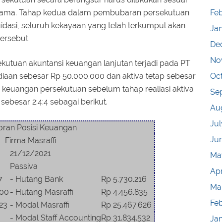
Feb
 lama. Tahap kedua dalam pembubaran persekutuan
kuidasi, seluruh kekayaan yang telah terkumpul akan
Ja
tersebut.
De
No
utuan akuntansi keuangan lanjutan terjadi pada PT
Oc
diaan sebesar Rp 50.000.000 dan aktiva tetap sebesar
 keuangan persekutuan sebelum tahap realiasi aktiva
Se
ebesar 2:4:4 sebagai berikut.
Au
Jul
oran Posisi Keuangan
Ju
Firma Masraffi
21/12/2021
Ma
Passiva
Apr
7
- Hutang Bank
Rp 5.730.216
Ma
000
- Hutang Masraffi
Rp 4.456.835
Fe
23
- Modal Masraffi
Rp 25.467.626
- Modal Staff Accounting
Rp 31.834.532
Ja