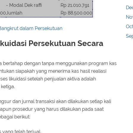
- Modal Dek raffi
Rp 21.010.791
De
000
Jumlah
Rp 88.500.000
No
Oc
 Bangkrut dalam Persekutuan
Se
ikuidasi Persekutuan Secara
ara bertahap dengan tanpa menggunakan program kas
ntukan siapakah yang menerima kas hasil realiasi
oses likuidasi setelah penjualan aktiva adalah
ketiga.
gsur dan jurnal transaksi akan dilakukan setiap kali
dapun prosedur yang harus dilakukan pada saat
agai berikut:
 yang telah terjual.