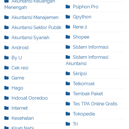
Akuntansi Keuangan
Psiphon Pro
Menengah
Qpython
Akuntansi Manajemen
Rene 2
Akuntansi Sektor Publik
Shopee
Akuntansi Syariah
Sistem Informasi
Android
Sistem Informasi
By U
Akuntansi
Cek resi
Skripsi
Game
Telkomsel
Hago
Tembak Paket
Indosat Ooredoo
Tes TPA Online Gratis
Internet
Tokopedia
Kesehatan
Tri
Kisah Nabi