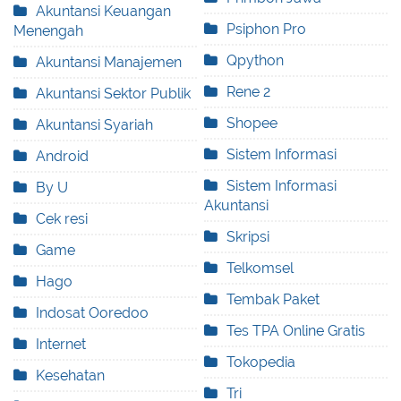
Akuntansi Keuangan
Psiphon Pro
Menengah
Qpython
Akuntansi Manajemen
Rene 2
Akuntansi Sektor Publik
Shopee
Akuntansi Syariah
Sistem Informasi
Android
Sistem Informasi
By U
Akuntansi
Cek resi
Skripsi
Game
Telkomsel
Hago
Tembak Paket
Indosat Ooredoo
Tes TPA Online Gratis
Internet
Tokopedia
Kesehatan
Tri