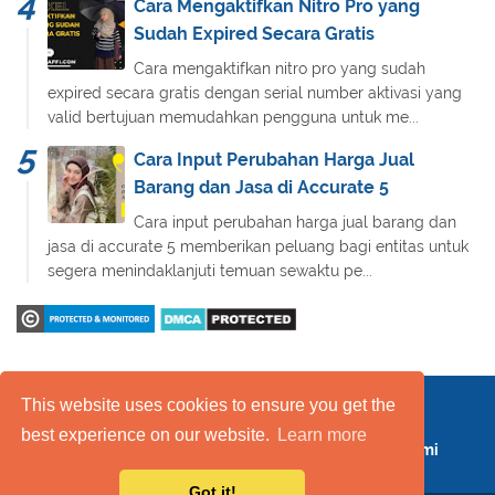
Cara Mengaktifkan Nitro Pro yang
Sudah Expired Secara Gratis
Cara mengaktifkan nitro pro yang sudah
expired secara gratis dengan serial number aktivasi yang
valid bertujuan memudahkan pengguna untuk me...
Cara Input Perubahan Harga Jual
Barang dan Jasa di Accurate 5
Cara input perubahan harga jual barang dan
jasa di accurate 5 memberikan peluang bagi entitas untuk
segera menindaklanjuti temuan sewaktu pe...
This website uses cookies to ensure you get the
Daftar Isi
FAQ
Kebijakan Layanan
best experience on our website.
Learn more
Kebijakan Privasi
Kontak Kami
Tentang Kami
Got it!