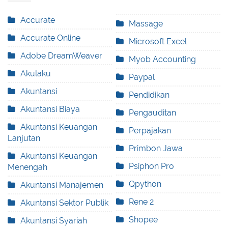
Accurate
Massage
Accurate Online
Microsoft Excel
Adobe DreamWeaver
Myob Accounting
Akulaku
Paypal
Akuntansi
Pendidikan
Akuntansi Biaya
Pengauditan
Akuntansi Keuangan
Perpajakan
Lanjutan
Primbon Jawa
Akuntansi Keuangan
Psiphon Pro
Menengah
Qpython
Akuntansi Manajemen
Rene 2
Akuntansi Sektor Publik
Shopee
Akuntansi Syariah