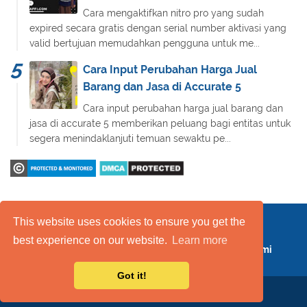
Cara mengaktifkan nitro pro yang sudah
expired secara gratis dengan serial number aktivasi yang
valid bertujuan memudahkan pengguna untuk me...
Cara Input Perubahan Harga Jual
Barang dan Jasa di Accurate 5
Cara input perubahan harga jual barang dan
jasa di accurate 5 memberikan peluang bagi entitas untuk
segera menindaklanjuti temuan sewaktu pe...
This website uses cookies to ensure you get the
Daftar Isi
FAQ
Kebijakan Layanan
best experience on our website.
Learn more
Kebijakan Privasi
Kontak Kami
Tentang Kami
Got it!
Copyright 2019
Mas Raffi