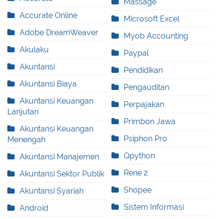
Massage
Accurate Online
Microsoft Excel
Adobe DreamWeaver
Myob Accounting
Akulaku
Paypal
Akuntansi
Pendidikan
Akuntansi Biaya
Pengauditan
Akuntansi Keuangan
Perpajakan
Lanjutan
Primbon Jawa
Akuntansi Keuangan
Psiphon Pro
Menengah
Qpython
Akuntansi Manajemen
Rene 2
Akuntansi Sektor Publik
Shopee
Akuntansi Syariah
Sistem Informasi
Android