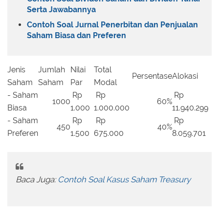
Serta Jawabannya
Contoh Soal Jurnal Penerbitan dan Penjualan
Saham Biasa dan Preferen
Jenis
Jumlah
Nilai
Total
Persentase
Alokasi
Saham
Saham
Par
Modal
- Saham
Rp
Rp
Rp
1000
60%
Biasa
1.000
1.000.000
11.940.299
- Saham
Rp
Rp
Rp
450
40%
Preferen
1.500
675.000
8.059.701
Baca Juga:
Contoh Soal Kasus Saham Treasury