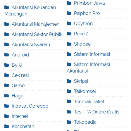
Primbon Jawa
Akuntansi Keuangan
Psiphon Pro
Menengah
Qpython
Akuntansi Manajemen
Rene 2
Akuntansi Sektor Publik
Shopee
Akuntansi Syariah
Sistem Informasi
Android
Sistem Informasi
By U
Akuntansi
Cek resi
Skripsi
Game
Telkomsel
Hago
Tembak Paket
Indosat Ooredoo
Tes TPA Online Gratis
Internet
Tokopedia
Kesehatan