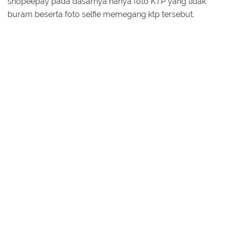
shopeepay pada dasarnya hanya foto KTP yang tidak
buram beserta foto selfie memegang ktp tersebut.