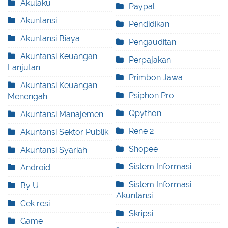
Akulaku
Paypal
Akuntansi
Pendidikan
Akuntansi Biaya
Pengauditan
Akuntansi Keuangan
Perpajakan
Lanjutan
Primbon Jawa
Akuntansi Keuangan
Psiphon Pro
Menengah
Qpython
Akuntansi Manajemen
Rene 2
Akuntansi Sektor Publik
Shopee
Akuntansi Syariah
Sistem Informasi
Android
Sistem Informasi
By U
Akuntansi
Cek resi
Skripsi
Game