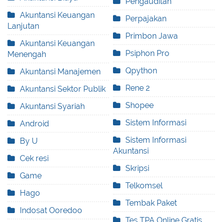
Pengauditan
Akuntansi Keuangan
Perpajakan
Lanjutan
Primbon Jawa
Akuntansi Keuangan
Psiphon Pro
Menengah
Qpython
Akuntansi Manajemen
Rene 2
Akuntansi Sektor Publik
Shopee
Akuntansi Syariah
Sistem Informasi
Android
Sistem Informasi
By U
Akuntansi
Cek resi
Skripsi
Game
Telkomsel
Hago
Tembak Paket
Indosat Ooredoo
Tes TPA Online Gratis