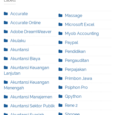
Labels
Accurate
Massage
Accurate Online
Microsoft Excel
Adobe DreamWeaver
Myob Accounting
Akulaku
Paypal
Akuntansi
Pendidikan
Akuntansi Biaya
Pengauditan
Akuntansi Keuangan
Perpajakan
Lanjutan
Primbon Jawa
Akuntansi Keuangan
Psiphon Pro
Menengah
Qpython
Akuntansi Manajemen
Rene 2
Akuntansi Sektor Publik
Shopee
Akuntansi Syariah