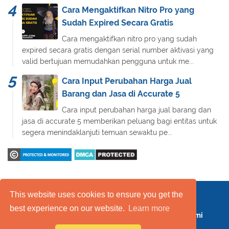
Cara Mengaktifkan Nitro Pro yang
Sudah Expired Secara Gratis
Cara mengaktifkan nitro pro yang sudah
expired secara gratis dengan serial number aktivasi yang
valid bertujuan memudahkan pengguna untuk me...
Cara Input Perubahan Harga Jual
Barang dan Jasa di Accurate 5
Cara input perubahan harga jual barang dan
jasa di accurate 5 memberikan peluang bagi entitas untuk
segera menindaklanjuti temuan sewaktu pe...
This website uses cookies to ensure you get the
Daftar Isi
FAQ
Kebijakan Layanan
best experience on our website.
Learn more
Kebijakan Privasi
Kontak Kami
Tentang Kami