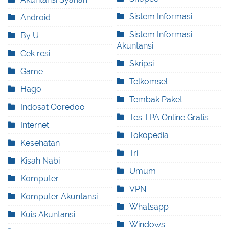
Sistem Informasi
Android
Sistem Informasi
By U
Akuntansi
Cek resi
Skripsi
Game
Telkomsel
Hago
Tembak Paket
Indosat Ooredoo
Tes TPA Online Gratis
Internet
Tokopedia
Kesehatan
Tri
Kisah Nabi
Umum
Komputer
VPN
Komputer Akuntansi
Whatsapp
Kuis Akuntansi
Windows