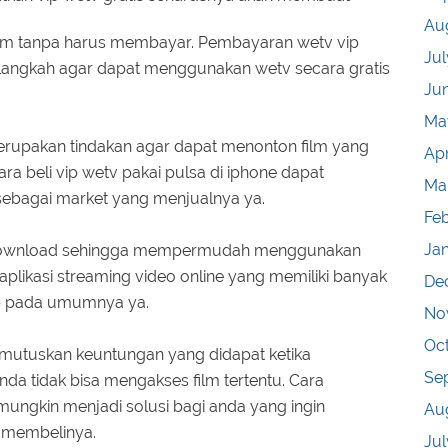
Au
ium tanpa harus membayar. Pembayaran wetv vip
Jul
langkah agar dapat menggunakan wetv secara gratis
Ju
Ma
erupakan tindakan agar dapat menonton film yang
Apr
ara beli vip wetv pakai pulsa di iphone dapat
Ma
ebagai market yang menjualnya ya.
Fe
Ja
 download sehingga mempermudah menggunakan
 aplikasi streaming video online yang memiliki banyak
De
op pada umumnya ya.
No
Oc
mutuskan keuntungan yang didapat ketika
Se
da tidak bisa mengakses film tertentu. Cara
mungkin menjadi solusi bagi anda yang ingin
Au
 membelinya.
Jul