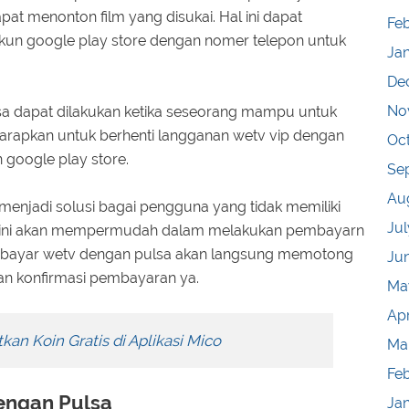
at menonton film yang disukai. Hal ini dapat
Feb
un google play store dengan nomer telepon untuk
Ja
De
No
a dapat dilakukan ketika seseorang mampu untuk
arapkan untuk berhenti langganan wetv vip dengan
Oc
google play store.
Se
Au
menjadi solusi bagai pengguna yang tidak memiliki
Jul
hal ini akan mempermudah dalam melakukan pembayarn
ra bayar wetv dengan pulsa akan langsung memotong
Ju
gan konfirmasi pembayaran ya.
Ma
Apr
an Koin Gratis di Aplikasi Mico
Ma
Fe
engan Pulsa
Ja