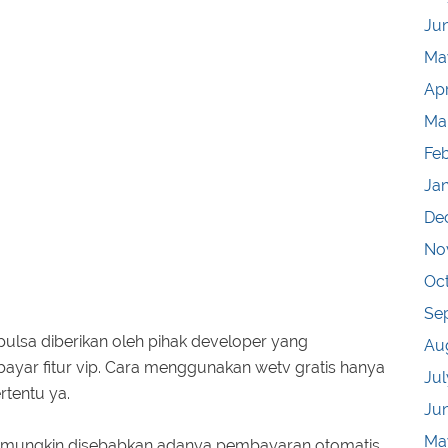
Ju
Ma
Apr
Ma
Fe
Ja
De
No
Oc
Se
ulsa diberikan oleh pihak developer yang
Au
r fitur vip. Cara menggunakan wetv gratis hanya
Jul
rtentu ya.
Ju
Ma
v mungkin disebabkan adanya pembayaran otomatis