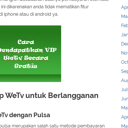
i ini dikarenakan anda tidak mematikan fitur
Apr
 iphone atau di android ya.
Ma
Fe
Ja
De
No
Oc
Se
Au
Jul
p WeTv untuk Berlangganan
Ju
Ma
eTv dengan Pulsa
Apr
 pulsa merupakan salah satu metode pembayaran
Ma