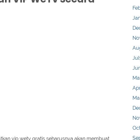
Fe
Ja
De
No
Au
Jul
Ju
Ma
Apr
Ma
De
No
Oc
Se
kan vip wetv gratis seharusnya akan membuat