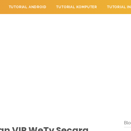
TUTORIAL ANDROID
TUTORIAL KOMPUTER
TUTORIAL I
 PERPESANAN
TUTORIAL PENDIDIKAN
LAYANAN PENGUNJU
Blo
n VIP WeTv Secara