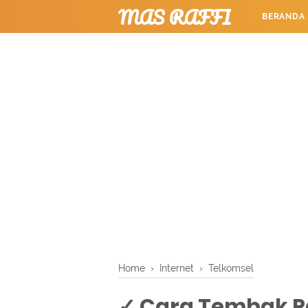
MAS RAFFI
BERANDA
TUTORIAL
Home
›
Internet
›
Telkomsel
✓ Cara Tembak Pa