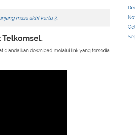
De
No
jang masa aktif kartu 3.
Oc
 Telkomsel.
Se
t diandalkan download melalui link yang tersedia