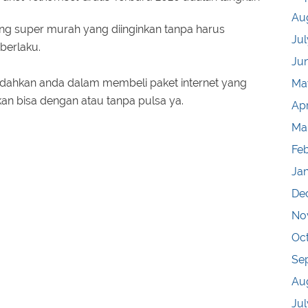
Au
ng super murah yang diinginkan tanpa harus
Jul
berlaku.
Ju
ahkan anda dalam membeli paket internet yang
Ma
an bisa dengan atau tanpa pulsa ya.
Apr
Ma
Fe
Ja
De
No
Oc
Se
Au
Jul