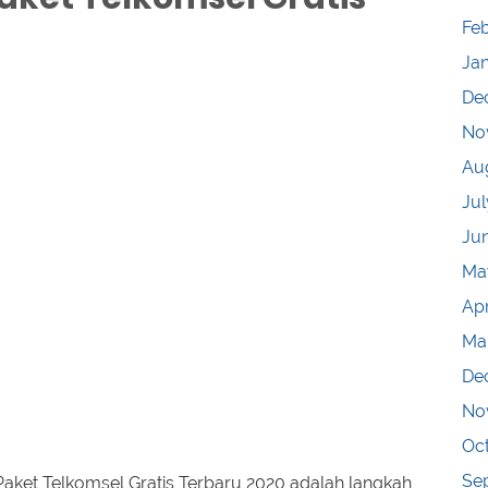
Fe
Ja
De
No
Au
Jul
Ju
Ma
Apr
Ma
De
No
Oc
Se
ket Telkomsel Gratis Terbaru 2020 adalah langkah