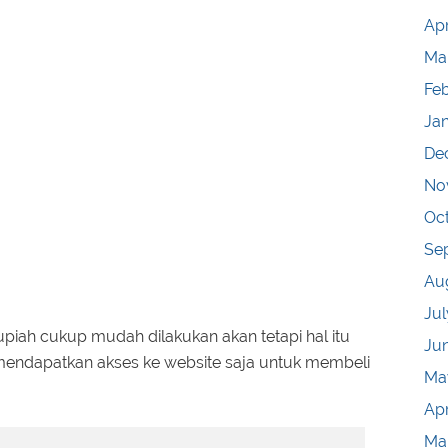
Apr
Ma
Fe
Ja
De
No
Oc
Se
Au
Jul
piah cukup mudah dilakukan akan tetapi hal itu
Ju
a mendapatkan akses ke website saja untuk membeli
Ma
Apr
Ma