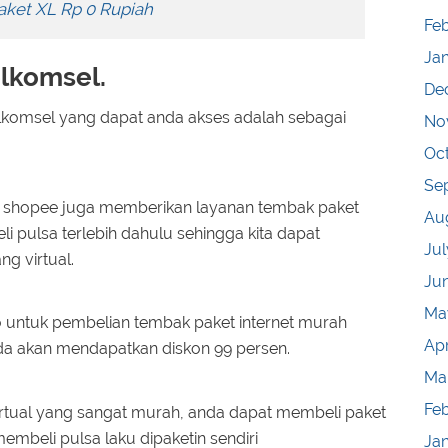
aket XL Rp 0 Rupiah
Feb
Ja
elkomsel.
De
lkomsel yang dapat anda akses adalah sebagai
No
Oc
Se
ik, shopee juga memberikan layanan tembak paket
Au
 pulsa terlebih dahulu sehingga kita dapat
Jul
 virtual.
Ju
Ma
untuk pembelian tembak paket internet murah
Apr
da akan mendapatkan diskon 99 persen.
Ma
Fe
 virtual yang sangat murah, anda dapat membeli paket
membeli pulsa laku dipaketin sendiri
Ja