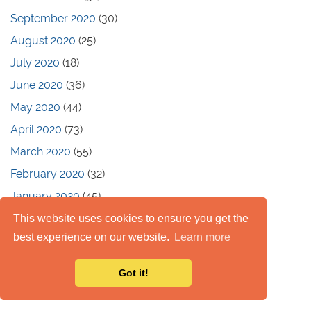
September 2020
(30)
August 2020
(25)
July 2020
(18)
June 2020
(36)
May 2020
(44)
April 2020
(73)
March 2020
(55)
February 2020
(32)
January 2020
(45)
December 2019
(21)
This website uses cookies to ensure you get the
best experience on our website.
Learn more
November 2019
(24)
October 2019
(16)
Got it!
September 2019
(44)