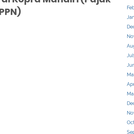
Fe
 PPN)
Ja
De
No
Au
Jul
Ju
Ma
Apr
Ma
De
No
Oc
Se