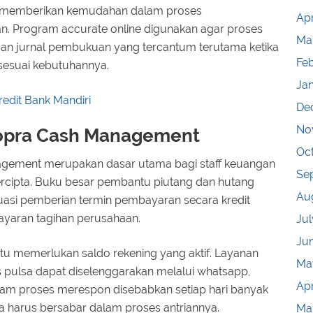
i memberikan kemudahan dalam proses
Apr
. Program accurate online digunakan agar proses
Ma
engan jurnal pembukuan yang tercantum terutama ketika
Fe
sesuai kebutuhannya.
Ja
edit Bank Mandiri
De
No
opra Cash Management
Oc
gement merupakan dasar utama bagi staff keuangan
Se
ercipta. Buku besar pembantu piutang dan hutang
Au
i pemberian termin pembayaran secara kredit
yaran tagihan perusahaan.
Jul
Ju
ntu memerlukan saldo rekening yang aktif. Layanan
Ma
 pulsa dapat diselenggarakan melalui whatsapp,
Apr
alam proses merespon disebabkan setiap hari banyak
harus bersabar dalam proses antriannya.
Ma