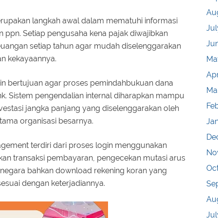
Au
merupakan langkah awal dalam mematuhi informasi
Jul
n ppn. Setiap pengusaha kena pajak diwajibkan
Ju
euangan setiap tahun agar mudah diselenggarakan
ian kekayaannya.
Ma
Apr
lain bertujuan agar proses pemindahbukuan dana
Ma
nk. Sistem pengendalian internal diharapkan mampu
Fe
estasi jangka panjang yang diselenggarakan oleh
tama organisasi besarnya.
Ja
De
ement terdiri dari proses login menggunakan
No
an transaksi pembayaran, pengecekan mutasi arus
Oc
negara bahkan download rekening koran yang
sesuai dengan keterjadiannya.
Se
Au
Jul