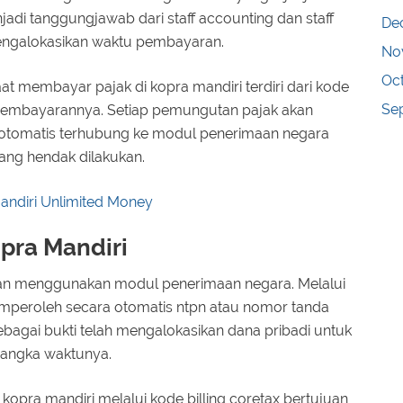
di tanggungjawab dari staff accounting dan staff
De
ngalokasikan waktu pembayaran.
No
Oc
t membayar pajak di kopra mandiri terdiri dari kode
Se
i pembayarannya. Setiap pemungutan pajak akan
 otomatis terhubung ke modul penerimaan negara
ng hendak dilakukan.
Mandiri Unlimited Money
opra Mandiri
akan menggunakan modul penerimaan negara. Melalui
emperoleh secara otomatis ntpn atau nomor tanda
bagai bukti telah mengalokasikan dana pribadi untuk
jangka waktunya.
opra mandiri melalui kode billing coretax bertujuan