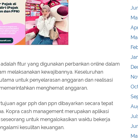
Ju
Ma
Apr
Ma
Fe
Ja
dalah fitur yang digunakan perbankan online dalam
De
am melaksanakan kewajibannya. Keseluruhan
No
utama untuk penyelarasan anggaran dan realisasi
Oc
n memerintahkan menghemat anggaran.
Se
rtujuan agar pph dan ppn dibayarkan secara tepat
Au
ana. Kopra cash management merupakan aplikasi
Jul
eseorang untuk mengalokasikan waktu bekerja
Ju
engalami kesulitan keuangan.
Ma