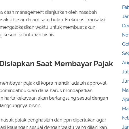
Feb
a cash management dianjurkan oleh nasabah
Ja
ansaksi besar dalam satu bulan. Frekuensi transaksi
De
r mengalokasikan waktu untuk membuat akun
g sesuai kebutuhan bisnis.
No
Oc
Se
Disiapkan Saat Membayar Pajak
Au
Jul
Ju
membayar pajak di kopra mandiri adalah approval
Ma
au pemindahbukuan dana harus mendapatkan
an harta kekayaan akan berlangsung sesuai dengan
Apr
langsungnya bisnis.
Ma
Fe
ermasuk pajak penghasilan dan ppn diperlukan agar
Ja
si keuangan sesuai dengan waktu yang dijanjikan.