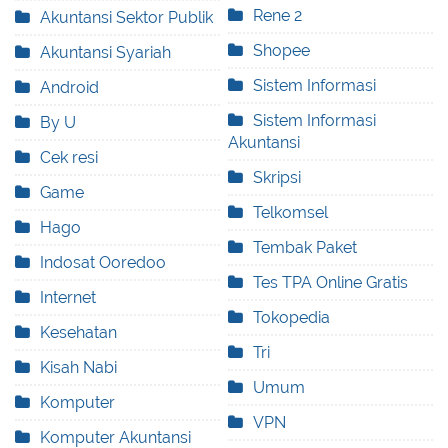
Rene 2
Akuntansi Sektor Publik
Shopee
Akuntansi Syariah
Sistem Informasi
Android
Sistem Informasi
By U
Akuntansi
Cek resi
Skripsi
Game
Telkomsel
Hago
Tembak Paket
Indosat Ooredoo
Tes TPA Online Gratis
Internet
Tokopedia
Kesehatan
Tri
Kisah Nabi
Umum
Komputer
VPN
Komputer Akuntansi