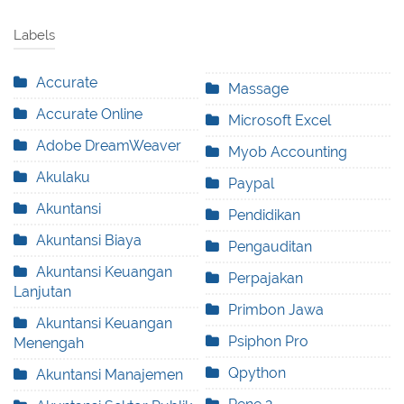
Labels
Accurate
Massage
Accurate Online
Microsoft Excel
Adobe DreamWeaver
Myob Accounting
Akulaku
Paypal
Akuntansi
Pendidikan
Akuntansi Biaya
Pengauditan
Akuntansi Keuangan
Perpajakan
Lanjutan
Primbon Jawa
Akuntansi Keuangan
Psiphon Pro
Menengah
Qpython
Akuntansi Manajemen