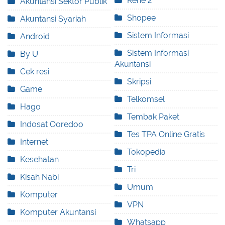
Rene 2
Akuntansi Sektor Publik
Shopee
Akuntansi Syariah
Sistem Informasi
Android
Sistem Informasi
By U
Akuntansi
Cek resi
Skripsi
Game
Telkomsel
Hago
Tembak Paket
Indosat Ooredoo
Tes TPA Online Gratis
Internet
Tokopedia
Kesehatan
Tri
Kisah Nabi
Umum
Komputer
VPN
Komputer Akuntansi
Whatsapp