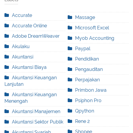
Accurate
Massage
Accurate Online
Microsoft Excel
Adobe DreamWeaver
Myob Accounting
Akulaku
Paypal
Akuntansi
Pendidikan
Akuntansi Biaya
Pengauditan
Akuntansi Keuangan
Perpajakan
Lanjutan
Primbon Jawa
Akuntansi Keuangan
Psiphon Pro
Menengah
Qpython
Akuntansi Manajemen
Rene 2
Akuntansi Sektor Publik
Shopee
Akuntansi Syariah