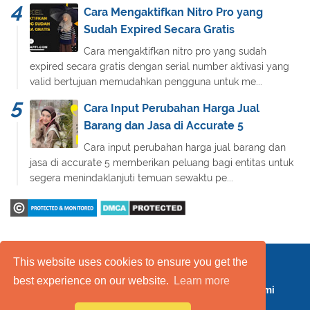
Cara Mengaktifkan Nitro Pro yang
Sudah Expired Secara Gratis
Cara mengaktifkan nitro pro yang sudah
expired secara gratis dengan serial number aktivasi yang
valid bertujuan memudahkan pengguna untuk me...
Cara Input Perubahan Harga Jual
Barang dan Jasa di Accurate 5
Cara input perubahan harga jual barang dan
jasa di accurate 5 memberikan peluang bagi entitas untuk
segera menindaklanjuti temuan sewaktu pe...
This website uses cookies to ensure you get the
Daftar Isi
FAQ
Kebijakan Layanan
best experience on our website.
Learn more
Kebijakan Privasi
Kontak Kami
Tentang Kami