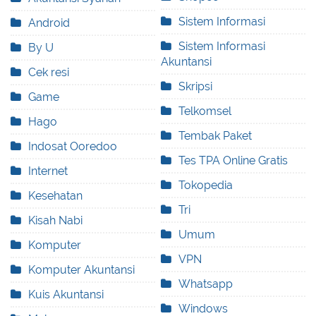
Sistem Informasi
Android
Sistem Informasi
By U
Akuntansi
Cek resi
Skripsi
Game
Telkomsel
Hago
Tembak Paket
Indosat Ooredoo
Tes TPA Online Gratis
Internet
Tokopedia
Kesehatan
Tri
Kisah Nabi
Umum
Komputer
VPN
Komputer Akuntansi
Whatsapp
Kuis Akuntansi
Windows