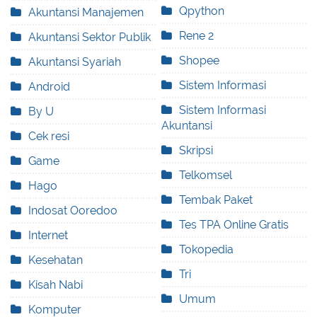
Qpython
Akuntansi Manajemen
Rene 2
Akuntansi Sektor Publik
Shopee
Akuntansi Syariah
Sistem Informasi
Android
Sistem Informasi
By U
Akuntansi
Cek resi
Skripsi
Game
Telkomsel
Hago
Tembak Paket
Indosat Ooredoo
Tes TPA Online Gratis
Internet
Tokopedia
Kesehatan
Tri
Kisah Nabi
Umum
Komputer